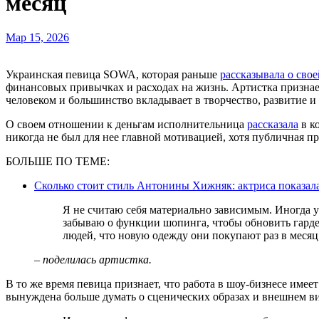
месяц
Мар 15, 2026
Украинская певица SOWA, которая раньше
рассказывала о сво
финансовых привычках и расходах на жизнь. Артистка признает
человеком и большинство вкладывает в творчество, развитие и
О своем отношении к деньгам исполнительница
рассказала
в к
никогда не был для нее главной мотивацией, хотя публичная пр
БОЛЬШЕ ПО ТЕМЕ:
Сколько стоит стиль Антонины Хижняк: актриса показала
Я не считаю себя материально зависимым. Иногда у меня даже бывает такое, что я просто
забываю о функции шопинга, чтобы обновить гардер
людей, что новую одежду они покупают раз в месяц,
– поделилась артистка.
В то же время певица признает, что работа в шоу-бизнесе имее
вынуждена больше думать о сценических образах и внешнем ви