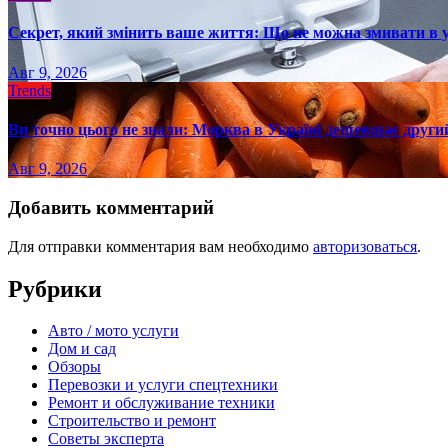
Секрет, який змінить ваше життя: Що не можна змивати в 
Авг 9, 2026
Trends
Ви точно цього не знали: Морква в Україні дешевшає другий
Авг 9, 2026
Добавить комментарий
Для отправки комментария вам необходимо
авторизоваться
.
Рубрики
Авто / мото услуги
Дом и сад
Обзоры
Перевозки и услуги спецтехники
Ремонт и обслуживание техники
Строительство и ремонт
Советы эксперта