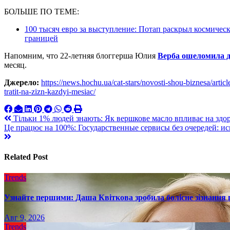
БОЛЬШЕ ПО ТЕМЕ:
100 тысяч евро за выступление: Потап раскрыл космичес
границей
Напомним, что 22-летняя блоггерша Юлия
Верба ошеломила 
месяц.
Джерело:
https://news.hochu.ua/cat-stars/novosti-shou-biznesa/arti
tratit-na-zizn-kazdyi-mesiac/
Навигация
Тільки 1% людей знають: Як вершкове масло впливає на здор
Це працює на 100%: Государственные сервисы без очередей: и
по
записям
Related Post
Trends
Узнайте першими: Даша Квіткова зробила болісне зізнання пр
Авг 9, 2026
Trends