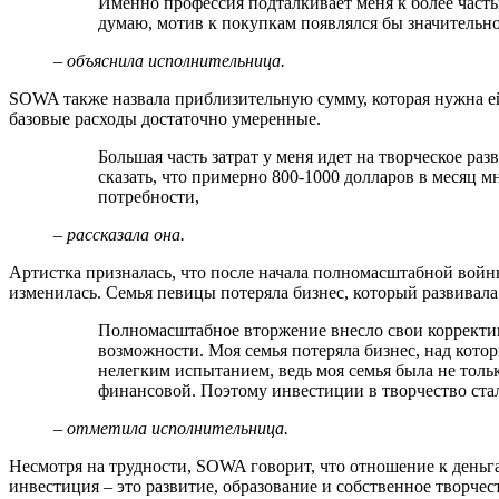
Именно профессия подталкивает меня к более частым обновлениям, хотя если бы не она,
думаю, мотив к покупкам появлялся бы значительно
– объяснила исполнительница.
SOWA также назвала приблизительную сумму, которая нужна е
базовые расходы достаточно умеренные.
Большая часть затрат у меня идет на творческое развитие и базовые потребности жизни. Могу
сказать, что примерно 800-1000 долларов в месяц м
потребности,
– рассказала она.
Артистка призналась, что после начала полномасштабной войн
изменилась. Семья певицы потеряла бизнес, который развивала 
Полномасштабное вторжение внесло свои коррективы повсюду, включая финансовые
возможности. Моя семья потеряла бизнес, над котор
нелегким испытанием, ведь моя семья была не толь
финансовой. Поэтому инвестиции в творчество ста
– отметила исполнительница.
Несмотря на трудности, SOWA говорит, что отношение к деньг
инвестиция – это развитие, образование и собственное творчес