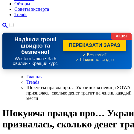
Обзоры
Советы эксперта
Trends
АКЦІЯ
Надішли гроші
швидко та
ПЕРЕКАЗАТИ ЗАРАЗ
безпечно!
✓ Без комісії
Western Union • За 5
✓ Швидко та вигідно
хвилин • Кращий курс
Главная
Trends
Шокуюча правда про… Украинская певица SOWA
призналась, сколько денег тратит на жизнь каждый
месяц
Шокуюча правда про… Украи
призналась, сколько денег тр