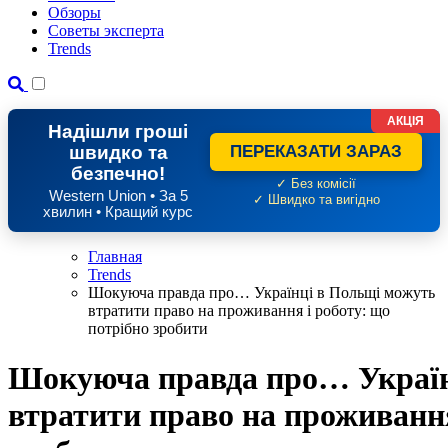
Обзоры
Советы эксперта
Trends
АКЦІЯ
Надішли гроші
швидко та
ПЕРЕКАЗАТИ ЗАРАЗ
безпечно!
✓ Без комісії
Western Union • За 5
✓ Швидко та вигідно
хвилин • Кращий курс
Главная
Trends
Шокуюча правда про… Українці в Польщі можуть
втратити право на проживання і роботу: що
потрібно зробити
Шокуюча правда про… Україн
втратити право на проживання