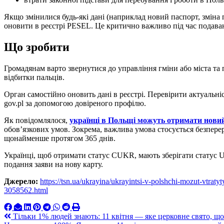
Якщо змінилися будь-які дані (наприклад новий паспорт, зміна п
оновити в реєстрі PESEL. Це критично важливо під час подава
Що зробити
Громадянам варто звернутися до управління гміни або міста та 
відбитки пальців.
Орган самостійно оновить дані в реєстрі. Перевірити актуальні
gov.pl за допомогою довіреного профілю.
Як повідомлялося,
українці в Польщі можуть отримати нови
обов’язкових умов. Зокрема, важлива умова стосується безпер
щонайменше протягом 365 днів.
Українці, щоб отримати статус CUKR, мають зберігати статус U
подання заяви на нову карту.
Джерело:
https://tsn.ua/ukrayina/ukrayintsi-v-polshchi-mozut-vtrat
3058562.html
Навигация
Тільки 1% людей знають: 11 квітня — яке церковне свято, що