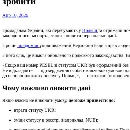
зробити
Апр 10, 2026
Громадянам України, які перебувають у
Польщі
та отримали но
закордонного паспорта, мають оновити персональні дані.
Про це
повідомив
уповноважений Верховної Ради з прав люди
З його слів, це вимога оновленого польського законодавства. Ви
«Якщо ваш номер PESEL зі статусом UKR був оформлений без пр
Не відкладайте — підтвердження особи є ключовою умовою для
до основоположних послуг у Польщі», — наголосив посадовец
Чому важливо оновити дані
Якщо вчасно не виконати умову,
це може призвести до:
втрати статусу UKR;
зміни статусу в реєстрі (наприклад, NUE);
втрати законної підстави для перебування і роботи в Поль