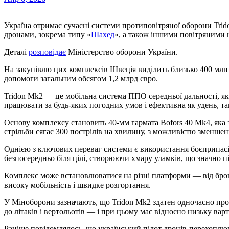
Україна отримає сучасні системи протиповітряної оборони Tridon Mk2 від Швеції, які призначені для боротьби з
дронами, зокрема типу «
Шахед
», а також іншими повітряними 
Деталі
розповідає
Міністерство оборони України.
На закупівлю цих комплексів Швеція виділить близько 400 млн
допомоги загальним обсягом 1,2 млрд євро.
Tridon Mk2 — це мобільна система ППО середньої дальності, я
працювати за будь-яких погодних умов і ефективна як удень, так
Основу комплексу становить 40-мм гармата Bofors 40 Mk4, яка з
стрільби сягає 300 пострілів на хвилину, з можливістю зменшен
Однією з ключових переваг системи є використання боєприпас
безпосередньо біля цілі, створюючи хмару уламків, що значно п
Комплекс може встановлюватися на різні платформи — від брон
високу мобільність і швидке розгортання.
У Міноборони зазначають, що Tridon Mk2 здатен одночасно про
до літаків і вертольотів — і при цьому має відносно низьку вар
Раніше повідомлялось, що український пілот дронів-перехопл