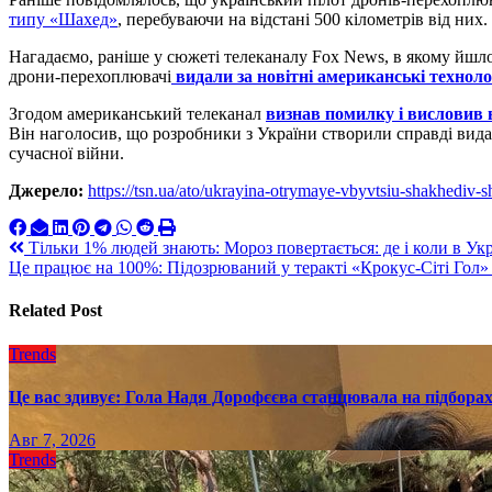
типу «Шахед»
, перебуваючи на відстані 500 кілометрів від них.
Нагадаємо, раніше у сюжеті телеканалу Fox News, в якому йшло
дрони-перехоплювачі
видали за новітні американські технолог
Згодом американський телеканал
визнав помилку і висловив 
Він наголосив, що розробники з України створили справді вид
сучасної війни.
Джерело:
https://tsn.ua/ato/ukrayina-otrymaye-vbyvtsiu-shakhediv-
Навигация
Тільки 1% людей знають: Мороз повертається: де і коли в Укр
Це працює на 100%: Підозрюваний у теракті «Крокус-Сіті Гол»
по
записям
Related Post
Trends
Це вас здивує: Гола Надя Дорофєєва станцювала на підборах
Авг 7, 2026
Trends