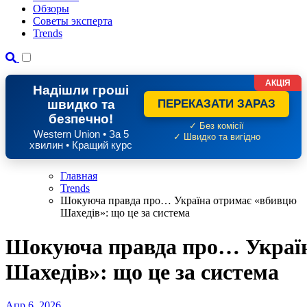
Обзоры
Советы эксперта
Trends
АКЦІЯ
Надішли гроші
швидко та
ПЕРЕКАЗАТИ ЗАРАЗ
безпечно!
✓ Без комісії
Western Union • За 5
✓ Швидко та вигідно
хвилин • Кращий курс
Главная
Trends
Шокуюча правда про… Україна отримає «вбивцю
Шахедів»: що це за система
Шокуюча правда про… Україн
Шахедів»: що це за система
Апр 6, 2026