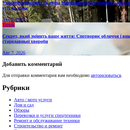
Узнайте першими: 51-річна Могилевська без макіяжу жорстк
усіх на місце
Авг 7, 2026
Trends
Секрет, який змінить ваше життя: Спотворює обличчя і вик
стародавньої хвороби
Авг 7, 2026
Добавить комментарий
Для отправки комментария вам необходимо
авторизоваться
.
Рубрики
Авто / мото услуги
Дом и сад
Обзоры
Перевозки и услуги спецтехники
Ремонт и обслуживание техники
Строительство и ремонт