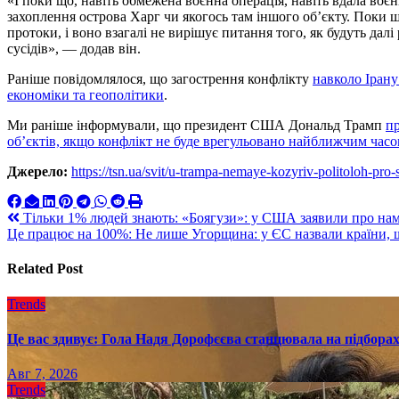
«І поки що, навіть обмежена воєнна операція, навіть вдала воєн
захоплення острова Харг чи якогось там іншого об’єкту. Поки
протоки, і воно взагалі не вирішує питання того, як будуть далі
сусідів», — додав він.
Раніше повідомлялося, що загострення конфлікту
навколо Ірану
економіки та геополітики
.
Ми раніше інформували, що президент США Дональд Трамп
пр
об’єктів, якщо конфлікт не буде врегульовано найближчим час
Джерело:
https://tsn.ua/svit/u-trampa-nemaye-kozyriv-politoloh-pro
Навигация
Тільки 1% людей знають: «Боягузи»: у США заявили про нам
Це працює на 100%: Не лише Угорщина: у ЄС назвали країни, 
по
записям
Related Post
Trends
Це вас здивує: Гола Надя Дорофєєва станцювала на підборах
Авг 7, 2026
Trends