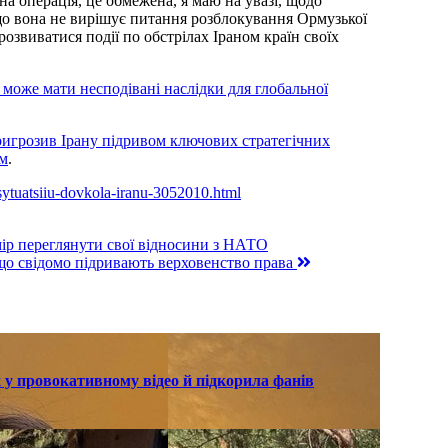
на операція, це обмежена, я маю на увазі, щодо
 що вона не вирішує питання розблокування Ормузької
 розвиватися події по обстрілах Іраном країн своїх
 може мати несподівані наслідки для глобальної
игрозив Ірану підривом ключових стратегічних
ом
.
-sytuatsiiu-dovkola-iranu-3052010.html
ір переглянути свої відносини з НАТО
що свідомо підривають верховенство права
 у провокативному відео й підкорила фанів