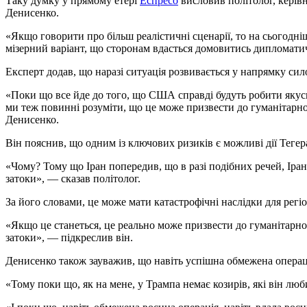
Таку думку у прямому етері
Еспресо
висловив політолог, керів
Денисенко.
«Якщо говорити про більш реалістичні сценарії, то на сьогодні
мізерний варіант, що сторонам вдасться домовитись дипломати
Експерт додав, що наразі ситуація розвивається у напрямку сил
«Поки що все йде до того, що США справді будуть робити якусь
ми теж повинні розуміти, що це може призвести до гуманітарн
Денисенко.
Він пояснив, що одним із ключових ризиків є можливі дії Тегера
«Чому? Тому що Іран попередив, що в разі подібних речей, Іран
затоки», — сказав політолог.
За його словами, це може мати катастрофічні наслідки для регіо
«Якщо це станеться, це реально може призвести до гуманітарної
затоки», — підкреслив він.
Денисенко також зауважив, що навіть успішна обмежена опера
«Тому поки що, як на мене, у Трампа немає козирів, які він лю