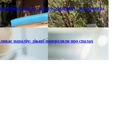
о відповіла на чутки про "пластику" й поставила
ликає параліч: лікарі попередили про спалах