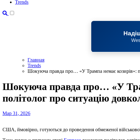
Trends
Надіш
Wes
Главная
Trends
Шокуюча правда про… «У Трампа немає козирів»: по
Шокуюча правда про… «У Тра
політолог про ситуацію довко
Мар 31, 2026
США, ймовірно, готуються до проведення обмеженої військової