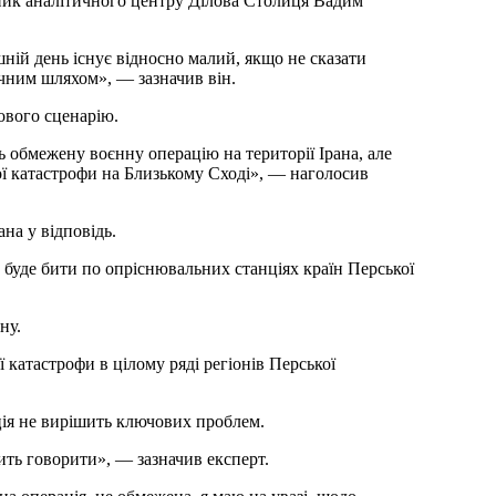
ник аналітичного центру Ділова Столиця Вадим
шній день існує відносно малий, якщо не сказати
чним шляхом», — зазначив він.
ового сценарію.
 обмежену воєнну операцію на території Ірана, але
ої катастрофи на Близькому Сході», — наголосив
на у відповідь.
 буде бити по опріснювальних станціях країн Перської
ну.
 катастрофи в цілому ряді регіонів Перської
ція не вирішить ключових проблем.
бить говорити», — зазначив експерт.