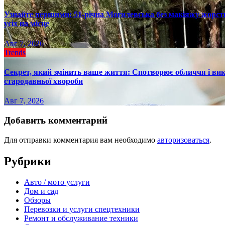
Узнайте першими: 51-річна Могилевська без макіяжу жорстк
усіх на місце
Авг 7, 2026
Trends
Секрет, який змінить ваше життя: Спотворює обличчя і вик
стародавньої хвороби
Авг 7, 2026
Добавить комментарий
Для отправки комментария вам необходимо
авторизоваться
.
Рубрики
Авто / мото услуги
Дом и сад
Обзоры
Перевозки и услуги спецтехники
Ремонт и обслуживание техники