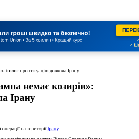
ПЕРЕК
ли гроші швидко та безпечно!
tern Union • За 5 хвилин • Кращий курс
✓
✓ Шв
літолог про ситуацію довкола Ірану
мпа немає козирів»:
ла Ірану
 операції на території
Ірану
.