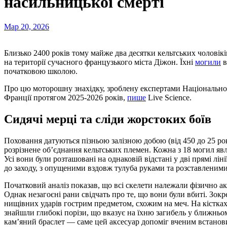
насильницької смерті
Мар 20, 2026
Близько 2400 років тому майже два десятки кельтських чоловіків були поховані у вкрай незвичному положенні
на території сучасного французького міста Діжон. Їхні
могили
в
початковою школою.
Про цю моторошну знахідку, зроблену експертами Національно
Франції протягом 2025-2026 років,
пише
Live Science.
Сидячі мерці та сліди жорстоких боїв
Поховання датуються пізньою залізною добою (від 450 до 25 рок
розрізнене об’єднання кельтських племен. Кожна з 18 могил яв
Усі вони були розташовані на однаковій відстані у дві прямі лін
до заходу, з опущеними вздовж тулуба руками та розставленим
Початковий аналіз показав, що всі скелети належали фізично ак
Однак незагоєні рани свідчать про те, що вони були вбиті. Зокр
нищівних ударів гострим предметом, схожим на меч. На кістка
знайшли глибокі порізи, що вказує на їхню загибель у ближньом
кам’яний браслет — саме цей аксесуар допоміг вченим встановит