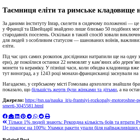
Таємниця еліти та римське кладовище 
За даними інституту Inrap, скелети в сидячому положенні — це 
у Франції та Швейцарії знайдено лише близько 50 подібних моги
стародавніх поселень. Оскільки в такий спосіб ховали виключн
для людей з особливим статусом — шанованих воїнів, важливих 
еліти.
Під час цих самих розкопок дослідники натрапили ще на одну з
ери), де покоїлися останки 22 немовлят у кам’яних або дерев’
монети та кераміку. У пізніші часи, коли обидва кладовища вж
тут виноград, а у 1243 році монахи-францисканці заснували на 
Нагадаємо, у сербському місті Гомолава археологи знайшли бра
показало, що
більшість жертв були жінками та дітьми
, а на ост
Джерело:
https://tsn.ua/nauka_it/u-frantsiyi-rozkopaly-motoroshne
smerti-3045581.html
Навигация
Тільки 1% людей знають: Рекордна кількість боїв та втрати 
Це працює на 100%: Уламки ракети упали біля найважливіших
по
записям
Related Post