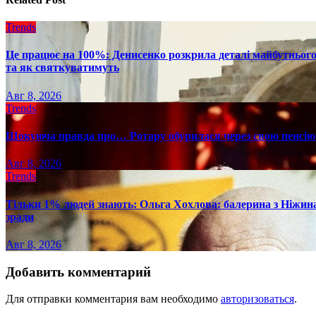
Trends
Це працює на 100%: Денисенко розкрила деталі майбутнього в
та як святкуватимуть
Авг 8, 2026
Trends
Шокуюча правда про… Ротару обурилася через свою пенсію 
Авг 8, 2026
Trends
Тільки 1% людей знають: Ольга Хохлова: балерина з Ніжина 
зради
Авг 8, 2026
Добавить комментарий
Для отправки комментария вам необходимо
авторизоваться
.