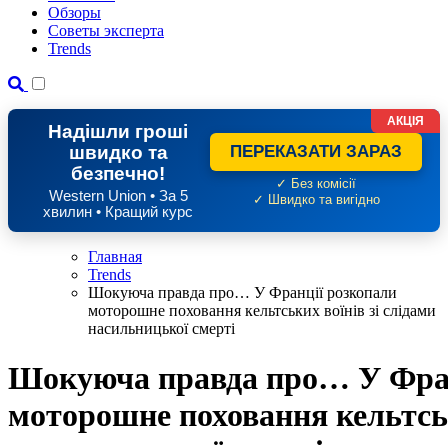
Обзоры
Советы эксперта
Trends
АКЦІЯ
Надішли гроші
швидко та
ПЕРЕКАЗАТИ ЗАРАЗ
безпечно!
✓ Без комісії
Western Union • За 5
✓ Швидко та вигідно
хвилин • Кращий курс
Главная
Trends
Шокуюча правда про… У Франції розкопали
моторошне поховання кельтських воїнів зі слідами
насильницької смерті
Шокуюча правда про… У Фран
моторошне поховання кельтськ