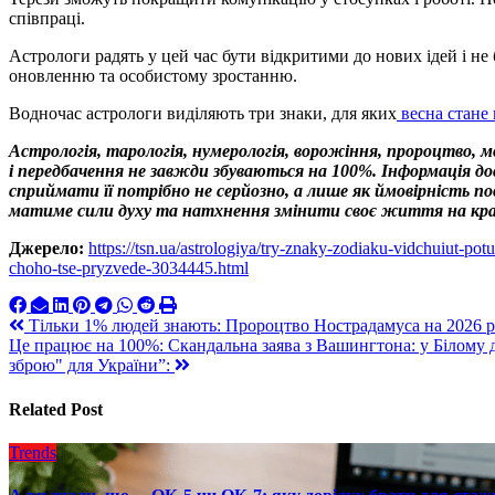
співпраці.
Астрологи радять у цей час бути відкритими до нових ідей і н
оновленню та особистому зростанню.
Водночас астрологи виділяють три знаки, для яких
весна стане
Астрологія, тарологія, нумерологія, ворожіння, пророцтво, 
і передбачення не завжди збуваються на 100%. Інформація 
сприймати її потрібно не серйозно, а лише як ймовірність 
матиме сили духу та натхнення змінити своє життя на кр
Джерело:
https://tsn.ua/astrologiya/try-znaky-zodiaku-vidchuiut-po
choho-tse-pryzvede-3034445.html
Навигация
Тільки 1% людей знають: Пророцтво Нострадамуса на 2026 рік
Це працює на 100%: Скандальна заява з Вашингтона: у Білому 
по
зброю" для України”:
записям
Related Post
Trends