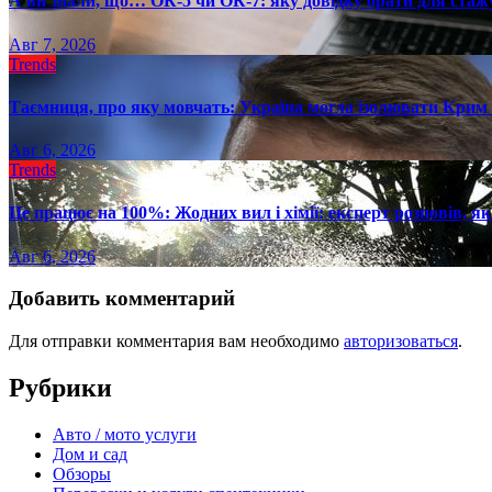
А ви знали, що… ОК-5 чи ОК-7: яку довідку брати для стаж
Авг 7, 2026
Trends
Таємниця, про яку мовчать: Україна могла ізолювати Крим 
Авг 6, 2026
Trends
Це працює на 100%: Жодних вил і хімії: експерт розповів, я
Авг 6, 2026
Добавить комментарий
Для отправки комментария вам необходимо
авторизоваться
.
Рубрики
Авто / мото услуги
Дом и сад
Обзоры