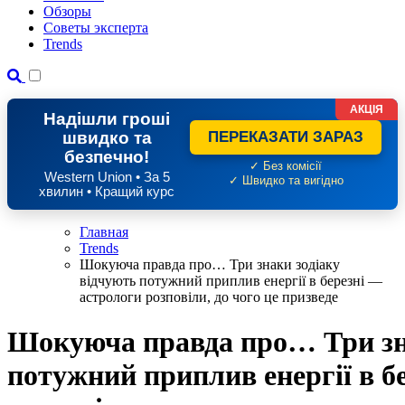
Обзоры
Советы эксперта
Trends
АКЦІЯ
Надішли гроші
швидко та
ПЕРЕКАЗАТИ ЗАРАЗ
безпечно!
✓ Без комісії
Western Union • За 5
✓ Швидко та вигідно
хвилин • Кращий курс
Главная
Trends
Шокуюча правда про… Три знаки зодіаку
відчують потужний приплив енергії в березні —
астрологи розповіли, до чого це призведе
Шокуюча правда про… Три зна
потужний приплив енергії в б