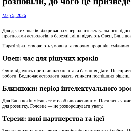
розповіли, до чого це призведе
Мар 5, 2026
Для деяких знаків відкривається період інтелектуального піднесення, нових ідей та активної комунікації. За
прогнозами астрологів, в березні зміни відчують Овен, Близнюк
Наразі зірки створюють умови для творчих проривів, сміливих 
Овен: час для рішучих кроків
Овни відчують приплив натхнення та бажання діяти. Це сприят
роботи. Водночас астрологи радять уникати поспішних рішень.
Близнюки: період інтелектуального зро
Для Близнюків місяць стає особливо активним. Посилиться жага 
для розвитку. Головне — не розпорошувати увагу.
Терези: нові партнерства та ідеї
Терези зможуть покращити комунікацію у стосунках і роботі. П