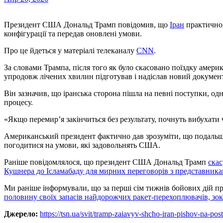
Президент США Дональд Трамп повідомив, що
Іран
практично 
конфігурації та передав оновлені умови.
Про це йдеться у матеріалі телеканалу
CNN
.
За словами Трампа, після того як було скасовано поїздку амер
упродовж лічених хвилин підготував і надіслав новий докумен
Він зазначив, що іранська сторона пішла на певні поступки, о
процесу.
«Якщо перемир’я закінчиться без результату, почнуть вибухати
Американський президент фактично дав зрозуміти, що подальши
погодитися на умови, які задовольнять США.
Раніше повідомлялося, що президент США Дональд Трамп
скас
Кушнера до Ісламабаду для мирних переговорів з представника
Ми раніше інформували, що за перші сім тижнів бойових дій п
половину своїх запасів найдорожчих ракет-перехоплювачів, зок
Джерело:
https://tsn.ua/svit/tramp-zaiavyv-shcho-iran-pishov-na-p