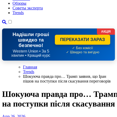
Обзоры
Советы эксперта
Trends
АКЦІЯ
Надішли гроші
швидко та
ПЕРЕКАЗАТИ ЗАРАЗ
безпечно!
✓ Без комісії
Western Union • За 5
✓ Швидко та вигідно
хвилин • Кращий курс
Главная
Trends
Шокуюча правда про… Трамп заявив, що Іран
пішов на поступки після скасування переговорів
Шокуюча правда про… Трамп 
на поступки після скасування
Апр 26, 2026