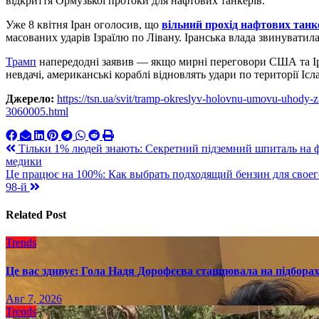
відкриття Ормузької протоки для нафтових танкерів.
Уже 8 квітня Іран оголосив, що
вільний прохід нафтових тан
масованих ударів Ізраїлю по Лівану. Іранська влада звинуват
Трамп
напередодні заявив — якщо мирні переговори США та Іра
невдачі, американські кораблі відновлять удари по території Ісл
Джерело:
https://tsn.ua/svit/tramp-okreslyv-holovnu-umovu-uhody-
3060005.html
Навигация
Тільки 1% людей знають: Секретний підземний шпиталь на фро
медики
по
Це працює на 100%: Как выбрать подходящий бензин для своего 
записям
98-й
Related Post
Trends
Це вас здивує: Гола Надя Дорофєєва станцювала на підборах
Авг 7, 2026
Trends