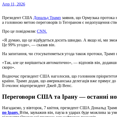
Апр 11, 2026
Президент США
Дональд Трамп
заявив, що Ормузька протока не
а головною метою переговорів із Тегераном є недопущення ство
Про це повідомляє
CNN.
«Я думаю, що це відбудеться досить швидко. А якщо ні, ми змож
Це 99% угоди», — сказав він.
На запитання, чи стосуватиметься угода також протоки, Трамп 
«Так, але це вирішиться автоматично», — відповів він, додавши
скоро».
Водночас президент США наголосив, що головним пріоритетом
країни. Трамп додав, що американська делегація вже прямує до
Її очолює віцепрезидент Джей Ді Венс.
Переговори США та Ірану — останні н
Нагадаємо, у вівторок, 7 квітня, президент США Дональд Трам
по Ірану.
Втім, зауважив він, пауза в ударах буде можлива за 