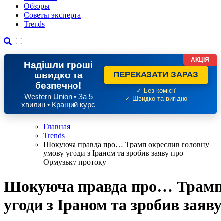
Обзоры
Советы эксперта
Trends
АКЦІЯ
Надішли гроші
швидко та
ПЕРЕКАЗАТИ ЗАРАЗ
безпечно!
✓ Без комісії
Western Union • За 5
✓ Швидко та вигідно
хвилин • Кращий курс
Главная
Trends
Шокуюча правда про… Трамп окреслив головну
умову угоди з Іраном та зробив заяву про
Ормузьку протоку
Шокуюча правда про… Трамп 
угоди з Іраном та зробив зая