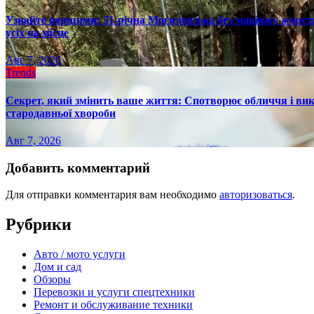
Узнайте першими: 51-річна Могилевська без макіяжу жорстк
усіх на місце
Авг 7, 2026
Trends
Секрет, який змінить ваше життя: Спотворює обличчя і вик
стародавньої хвороби
Авг 7, 2026
Добавить комментарий
Для отправки комментария вам необходимо
авторизоваться
.
Рубрики
Авто / мото услуги
Дом и сад
Обзоры
Перевозки и услуги спецтехники
Ремонт и обслуживание техники