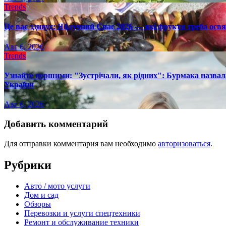
Trends
Це вас здивує: Яблучний Спас 2026 — які фрукти треба осв
Авг 6, 2026
Trends
Узнайте першими: "Зустрічали, як рідних": Бурмака назвал
України
Авг 6, 2026
Добавить комментарий
Для отправки комментария вам необходимо
авторизоваться
.
Рубрики
Авто / мото услуги
Дом и сад
Обзоры
Перевозки и услуги спецтехники
Ремонт и обслуживание техники