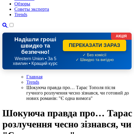
Обзоры
Советы эксперта
Trends
АКЦІЯ
Надішли гроші
швидко та
ПЕРЕКАЗАТИ ЗАРАЗ
безпечно!
✓ Без комісії
Western Union • За 5
✓ Швидко та вигідно
хвилин • Кращий курс
Главная
Trends
Шокуюча правда про… Тарас Тополя після
гучного розлучення чесно зізнався, чи готовий до
нових романів: "Є одна вимога"
Шокуюча правда про… Тарас 
розлучення чесно зізнався, чи