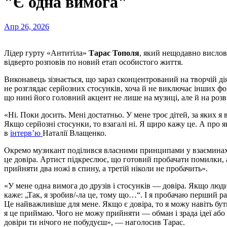
"Є одна вимога"
Апр 26, 2026
Лідер гурту «Антитіла»
Тарас Тополя
, який нещодавно висло
відверто розповів по новий етап особистого життя.
Виконавець зізнається, що зараз сконцентрований на творчій д
не розглядає серйозних стосунків, хоча й не виключає інших фо
що нині його головний акцент не лише на музиці, але й на розв
«Ні. Поки досить. Мені достатньо. У мене троє дітей, за яких я
Якщо серйозні стосунки, то взагалі ні. Я щиро кажу це. А про я
в
інтерв’ю
Наталії Влащенко.
Окремо музикант поділився власними принципами у взаєминах.
це довіра. Артист підкреслює, що готовий пробачати помилки, 
прийняти два ножі в спину, а третій ніколи не пробачить».
«У мене одна вимога до друзів і стосунків — довіра. Якщо люди
каже: „Так, я зробив/-ла це, тому що…“. І я пробачаю перший ра
Це найважливіше для мене. Якщо є довіра, то я можу навіть бу
я це приймаю. Чого не можу прийняти — обман і зрада ідеї або 
довіри ти нічого не побудуєш», — наголосив Тарас.