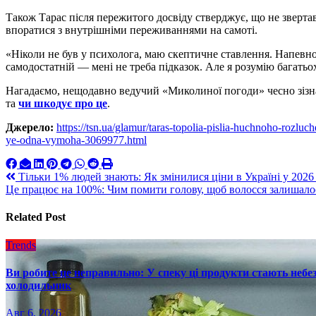
Також Тарас після пережитого досвіду стверджує, що не звертав
впоратися з внутрішніми переживаннями на самоті.
«Ніколи не був у психолога, маю скептичне ставлення. Напевно
самодостатній — мені не треба підказок. Але я розумію багатьох
Нагадаємо, нещодавно ведучий «Миколиної погоди» чесно зізна
та
чи шкодує про це
.
Джерело:
https://tsn.ua/glamur/taras-topolia-pislia-huchnoho-rozl
ye-odna-vymoha-3069977.html
Навигация
Тільки 1% людей знають: Як змінилися ціни в Україні у 2026 р
Це працює на 100%: Чим помити голову, щоб волосся залишалос
по
записям
Related Post
Trends
Ви робите це неправильно: У спеку ці продукти стають небез
холодильник
Авг 6, 2026