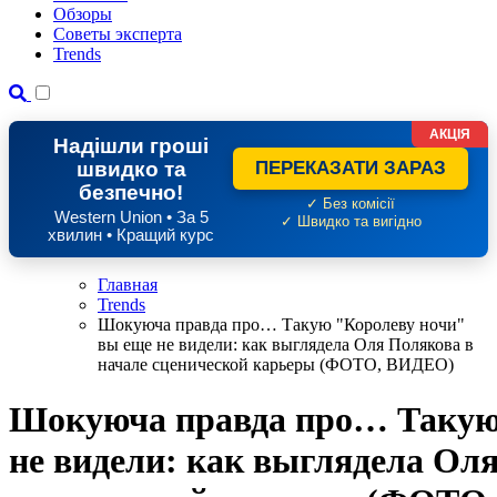
Обзоры
Советы эксперта
Trends
АКЦІЯ
Надішли гроші
швидко та
ПЕРЕКАЗАТИ ЗАРАЗ
безпечно!
✓ Без комісії
Western Union • За 5
✓ Швидко та вигідно
хвилин • Кращий курс
Главная
Trends
Шокуюча правда про… Такую "Королеву ночи"
вы еще не видели: как выглядела Оля Полякова в
начале сценической карьеры (ФОТО, ВИДЕО)
Шокуюча правда про… Такую
не видели: как выглядела Ол