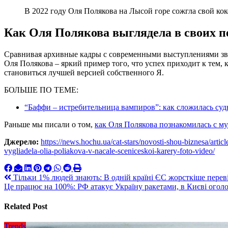
В 2022 году Оля Полякова на Лысой горе сожгла свой ко
Как Оля Полякова выглядела в своих п
Сравнивая архивные кадры с современными выступлениями зве
Оля Полякова – яркий пример того, что успех приходит к тем, к
становиться лучшей версией собственного Я.
БОЛЬШЕ ПО ТЕМЕ:
“Баффи – истребительница вампиров”: как сложилась суд
Раньше мы писали о том,
как Оля Полякова познакомилась с м
Джерело:
https://news.hochu.ua/cat-stars/novosti-shou-biznesa/arti
vygliadela-olia-poliakova-v-nacale-sceniceskoi-karery-foto-video/
Навигация
Тільки 1% людей знають: В одній країні ЄС жорсткіше перев
Це працює на 100%: РФ атакує Україну ракетами, в Києві огол
по
записям
Related Post
Trends