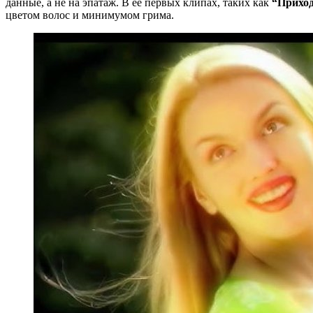
данные, а не на эпатаж. В ее первых клипах, таких как
“Приход
цветом волос и минимумом грима.