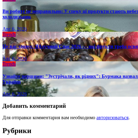
Ви робите це неправильно: У спеку ці продукти стають небез
холодильник
Авг 6, 2026
Trends
Це вас здивує: Яблучний Спас 2026 — які фрукти треба осв
Авг 6, 2026
Trends
Узнайте першими: "Зустрічали, як рідних": Бурмака назвал
України
Авг 6, 2026
Добавить комментарий
Для отправки комментария вам необходимо
авторизоваться
.
Рубрики