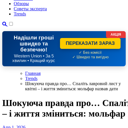
Обзоры
Советы эксперта
Trends
АКЦІЯ
Надішли гроші
швидко та
ПЕРЕКАЗАТИ ЗАРАЗ
безпечно!
✓ Без комісії
Western Union • За 5
✓ Швидко та вигідно
хвилин • Кращий курс
Главная
Trends
Шокуюча правда про… Спаліть лавровий лист у
квітні – і життя зміниться: мольфар назвав дати
Шокуюча правда про… Спаліть
– і життя зміниться: мольфар
Апр 1, 2026