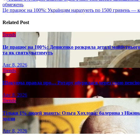
обмежень
по
Це працює на 100%: Українцям нарахують по 1500 гривень — к
записям
Related Post
Trends
Це працює на 100%: Денисенко розкрила деталі майбутнього в
та як святкуватимуть
Авг 8, 2026
Trends
Шокуюча правда про… Ротару обурилася через свою пенсію 
Авг 8, 2026
Trends
Тільки 1% людей знають: Ольга Хохлова: балерина з Ніжина 
зради
Авг 8, 2026