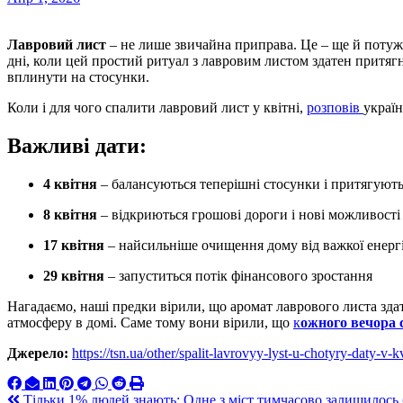
Лавровий лист
– не лише звичайна приправа. Це – ще й потужн
дні, коли цей простий ритуал з лавровим листом здатен притягн
вплинути на стосунки.
Коли і для чого спалити лавровий лист у квітні,
розповів
украї
Важливі дати:
4 квітня
– балансуються теперішні стосунки і притягують
8 квітня
– відкриються грошові дороги і нові можливості
17 квітня
– найсильніше очищення дому від важкої енергі
29 квітня
– запуститься потік фінансового зростання
Нагадаємо, наші предки вірили, що аромат лаврового листа здат
атмосферу в домі. Саме тому вони вірили, що
к
ожного вечора 
Джерело:
https://tsn.ua/other/spalit-lavrovyy-lyst-u-chotyry-daty-v
Навигация
Тільки 1% людей знають: Одне з міст тимчасово залишилось 