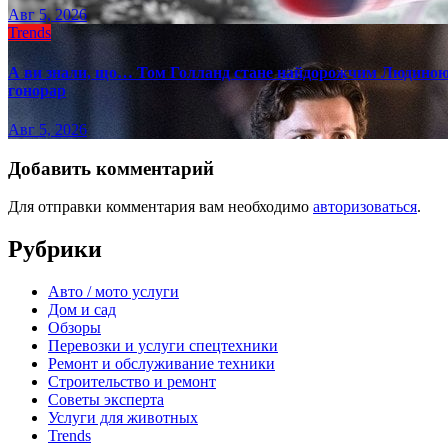
Авг 5, 2026
Trends
А ви знали, що… Том Голланд стане найдорожчим Людиною-
гонорар
Авг 5, 2026
Добавить комментарий
Для отправки комментария вам необходимо
авторизоваться
.
Рубрики
Авто / мото услуги
Дом и сад
Обзоры
Перевозки и услуги спецтехники
Ремонт и обслуживание техники
Строительство и ремонт
Советы эксперта
Услуги для животных
Trends