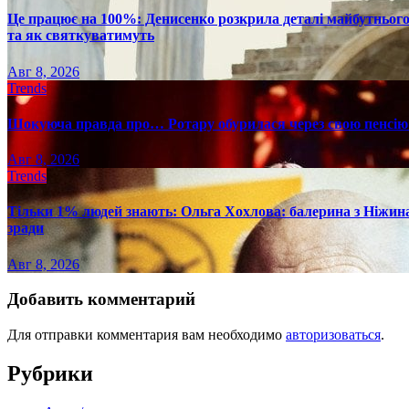
Це працює на 100%: Денисенко розкрила деталі майбутнього в
та як святкуватимуть
Авг 8, 2026
Trends
Шокуюча правда про… Ротару обурилася через свою пенсію 
Авг 8, 2026
Trends
Тільки 1% людей знають: Ольга Хохлова: балерина з Ніжина 
зради
Авг 8, 2026
Добавить комментарий
Для отправки комментария вам необходимо
авторизоваться
.
Рубрики