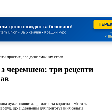
ПЕРЕК
ли гроші швидко та безпечно!
tern Union • За 5 хвилин • Кращий курс
✓
✓ Шв
ти простих, але дуже смачних страв
з черемшею: три рецепти
рав
лина дуже соковита, ароматна та корисна – містить
перфуд, що є ідеальним для приготування салатів.