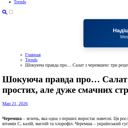
Trends
Надіш
Wes
Главная
Trends
Шокуюча правда про… Салат з черемшею: три рецеп
Шокуюча правда про… Салат 
простих, але дуже смачних ст
Мар 21, 2026
Черемша
– зелень, яка одна з перших виростає навесні. Ця рос
вітамін С, калій, магній та хлорофіл. Черемша – український су