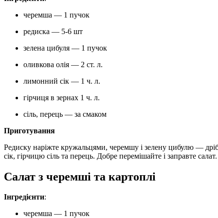
черемша — 1 пучок
редиска — 5-6 шт
зелена цибуля — 1 пучок
оливкова олія — 2 ст. л.
лимонний сік — 1 ч. л.
гірчиця в зернах 1 ч. л.
сіль, перець — за смаком
Приготування
Редиску наріжте кружальцями, черемшу і зелену цибулю — дрі
сік, гірчицю сіль та перець. Добре перемішайте і заправте салат.
Салат з черемші та картоплі
Інгредієнти
:
черемша — 1 пучок