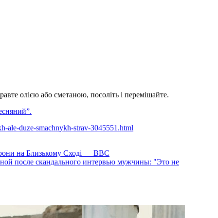
равте олією або сметаною, посоліть і перемішайте.
есняний”.
stykh-ale-duze-smachnykh-strav-3045551.html
 дрони на Близькому Сході — ВВС
ной после скандального интервью мужчины: "Это не