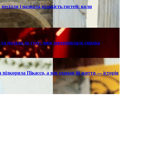
есілля і назвала кількість гостей: коли
та подала до суду: чим завершилася справа
підкорила Пікассо, а він зламав їй життя — історія