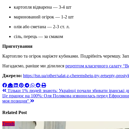
картопля відварена — 3-4 шт
маринований огірок — 1-2 шт
олія або сметана — 2-3 ст. л.
сіль, перець — за смаком
Приготування
Картоплю та огірок наріжте кубиками. Подрібніть черемшу. Зап
Нагадаємо, раніше ми ділилися
рецептом класичного салату “В
Джерело:
https://tsn.ua/other/salat-z-cheremsheiu-try-retsepty-pro
Навигация
Тільки 1% людей знають: Українці почали збивати іранські
Це працює на 100%: Оля Полякова извинилась перед Ефросини
по
моя позиция"
записям
Related Post
Trends