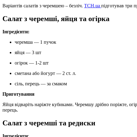
Варіантів салатів з черемшею – безліч.
ТСН.ua
підготував три п
Салат з черемші, яйця та огірка
Інгредієнти:
черемша — 1 пучок
яйця — 3 шт
огірок — 1-2 шт
сметана або йогурт — 2 ст. л.
сіль, перець — за смаком
Приготування
Яйця відваріть наріжте кубиками. Черемшу дрібно поріжте, огір
перець.
Салат з черемші та редиски
Інгредієнти
: