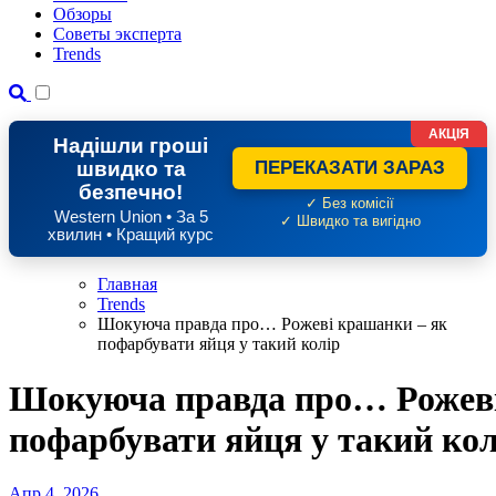
Обзоры
Советы эксперта
Trends
АКЦІЯ
Надішли гроші
швидко та
ПЕРЕКАЗАТИ ЗАРАЗ
безпечно!
✓ Без комісії
Western Union • За 5
✓ Швидко та вигідно
хвилин • Кращий курс
Главная
Trends
Шокуюча правда про… Рожеві крашанки – як
пофарбувати яйця у такий колір
Шокуюча правда про… Рожеві
пофарбувати яйця у такий кол
Апр 4, 2026