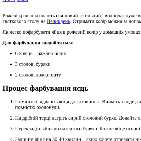
Рожеві крашанки мають святковий, стильний і водночас дуже весняний вигляд. Безумовно, такі яйця стануть окрасою
святкового столу на
Великдень
. Отримати колір можна за допо
Як легко пофарбувати яйця в рожевий колір у домашніх умовах,
Для фарбування знадобляться:
6-8 яєць – бажано білих
3 столові буряки
2 столові ложки оцту
Процес фарбування яєць
Помийте і відваріть яйця до готовності. Вийміть з води, витріть паперовим рушником і залиште, аби вони
повністю охолонули.
На дрібній терці натріть сирий столовий буряк. Додайте 
Перекладіть яйця до натертого буряка. Кожне яйце огорн
Залиште яйця на 30-40 хвилин – якщо хочете отримати ніжно-рожевий колір. Для глибокого рожевого кольору