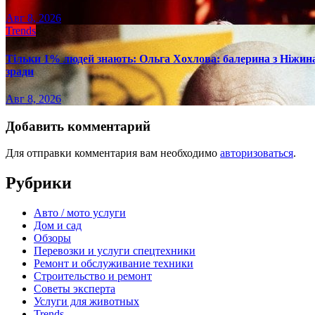
Авг 8, 2026
Trends
Тільки 1% людей знають: Ольга Хохлова: балерина з Ніжина 
зради
Авг 8, 2026
Добавить комментарий
Для отправки комментария вам необходимо
авторизоваться
.
Рубрики
Авто / мото услуги
Дом и сад
Обзоры
Перевозки и услуги спецтехники
Ремонт и обслуживание техники
Строительство и ремонт
Советы эксперта
Услуги для животных
Trends