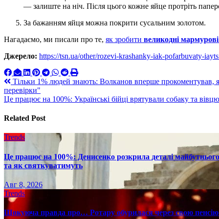
— залиште на ніч. Після цього кожне яйце протріть пап
За бажанням яйця можна покрити сусальним золотом.
Нагадаємо, ми писали про те,
як зробити
великодні мармурові
Джерело:
https://tsn.ua/other/rozevi-krashanky-iak-pofarbuvaty-iayt
Навигация
Тільки 1% людей знають: Волканов вперше прокоментував, 
перевірки"
по
Це працює на 100%: Українські бійці врятували собаку та вівц
записям
Related Post
Trends
Це працює на 100%: Денисенко розкрила деталі майбутнього в
та як святкуватимуть
Авг 8, 2026
Trends
Шокуюча правда про… Ротару обурилася через свою пенсію 