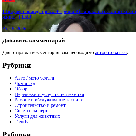
Шокуюча правда про… 46-річна Вітвіцька на останніх місяця
живіт" і ЕКЗ
Авг 6, 2026
Добавить комментарий
Для отправки комментария вам необходимо
авторизоваться
.
Рубрики
Авто / мото услуги
Дом и сад
Обзоры
Перевозки и услуги спецтехники
Ремонт и обслуживание техники
Строительство и ремонт
Советы эксперта
Услуги для животных
Trends
Рубрики