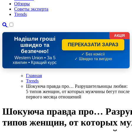
Обзоры
Советы эксперта
Trends
АКЦІЯ
Надішли гроші
швидко та
ПЕРЕКАЗАТИ ЗАРАЗ
безпечно!
✓ Без комісії
Western Union • За 5
✓ Швидко та вигідно
хвилин • Кращий курс
Главная
Trends
Шокуюча правда про… Разрушительницы любви:
5 типов женщин, от которых мужчины бегут после
первого месяца отношений
Шокуюча правда про… Разру
типов женщин, от которых му