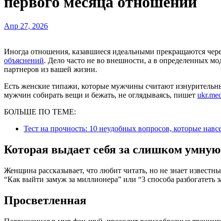
первого месяца отношений
Апр 27, 2026
Иногда отношения, казавшиеся идеальными прекращаются чере
объяснений
. Дело часто не во внешности, а в определенных м
партнеров из вашей жизни.
Есть женские типажи, которые мужчины считают изнурительны
мужчин собирать вещи и бежать, не оглядываясь, пишет
ukr.med
БОЛЬШЕ ПО ТЕМЕ:
Тест на прочность: 10 неудобных вопросов, которые нав
Которая выдает себя за слишком умную
Женщина рассказывает, что любит читать, но не знает известны
“Как выйти замуж за миллионера” или “3 способа разбогатеть з
Просветленная