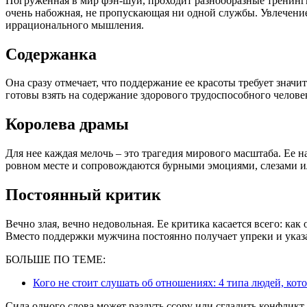
Погруженная в мир фэн-шуй, проходит разнообразные тренинг
очень набожная, не пропускающая ни одной службы. Увлечен
иррационального мышления.
Содержанка
Она сразу отмечает, что поддержание ее красоты требует зн
готовы взять на содержание здорового трудоспособного челове
Королева драмы
Для нее каждая мелочь – это трагедия мирового масштаба. Ее 
ровном месте и сопровождаются бурными эмоциями, слезами и
Постоянный критик
Вечно злая, вечно недовольная. Ее критика касается всего: как 
Вместо поддержки мужчина постоянно получает упреки и указ
БОЛЬШЕ ПО ТЕМЕ:
Кого не стоит слушать об отношениях: 4 типа людей, ко
Сила одного слова может раздуть ссору или сгладить конфликт