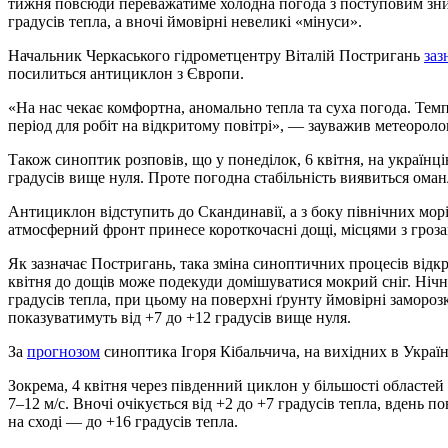
тижня повсюди переважатиме холодна погода з поступовим зни
градусів тепла, а вночі ймовірні невеликі «мінуси».
Начальник Черкаського гідрометцентру Віталій Постригань
заз
посилиться антициклон з Європи.
«На нас чекає комфортна, аномально тепла та суха погода. Темп
період для робіт на відкритому повітрі», — зауважив метеоролог
Також синоптик розповів, що у понеділок, 6 квітня, на українц
градусів вище нуля. Проте погодна стабільність виявиться оман
Антициклон відступить до Скандинавії, а з боку північних мо
атмосферний фронт принесе короткочасні дощі, місцями з гроза
Як зазначає Постригань, така зміна синоптичних процесів від
квітня до дощів може подекуди домішуватися мокрий сніг. Нічн
градусів тепла, при цьому на поверхні ґрунту ймовірні замороз
показуватимуть від +7 до +12 градусів вище нуля.
За
прогнозом
синоптика Ігоря Кібальчича, на вихідних в Україні
Зокрема, 4 квітня через південний циклон у більшості областей
7–12 м/с. Вночі очікується від +2 до +7 градусів тепла, вдень 
на сході — до +16 градусів тепла.