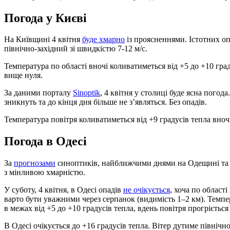
Погода у Києві
На Київщині 4 квітня
буде хмарно
із проясненнями. Істотних оп
північно-західний зі швидкістю 7-12 м/с.
Температура по області вночі коливатиметься від +5 до +10 граду
вище нуля.
За даними порталу
Sinoptik
, 4 квітня у столиці буде ясна погод
зникнуть та до кінця дня більше не з’являться. Без опадів.
Температура повітря коливатиметься від +9 градусів тепла вночі
Погода в Одесі
За
прогнозами
синоптиків, найближчими днями на Одещині та 
з мінливою хмарністю.
У суботу, 4 квітня, в Одесі опадів
не очікується
, хоча по област
варто бути уважними через серпанок (видимість 1–2 км). Темпе
в межах від +5 до +10 градусів тепла, вдень повітря прогріється
В Одесі очікується до +16 градусів тепла. Вітер дутиме північн