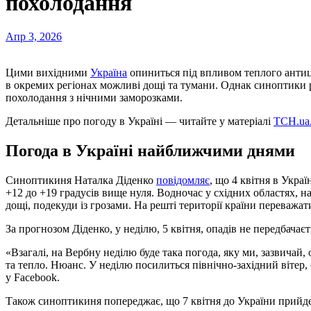
похолодання
Апр 3, 2026
Цими вихідними
Україна
опиниться під впливом теплого антиц
в окремих регіонах можливі дощі та тумани. Однак синоптики р
похолодання з нічними заморозками.
Детальніше про погоду в Україні — читайте у матеріалі
ТСН.ua
Погода в Україні найближчими днями
Синоптикиня Наталка Діденко
повідомляє
, що 4 квітня в Украї
+12 до +19 градусів вище нуля. Водночас у східних областях, 
дощі, подекуди із грозами. На решті території країни переважат
За прогнозом Діденко, у неділю, 5 квітня, опадів не передбачаєт
«Взагалі, на Вербну неділю буде така погода, яку ми, зазвичай,
та тепло. Нюанс. У неділю посилиться північно-західний вітер,
у Facebook.
Також синоптикиня попереджає, що 7 квітня до України прийде