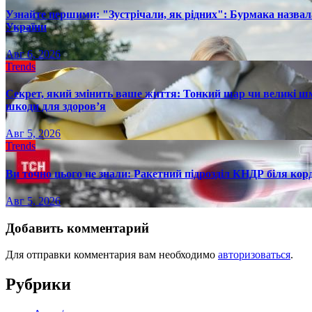
Узнайте першими: "Зустрічали, як рідних": Бурмака назвал
України
Авг 6, 2026
Trends
Секрет, який змінить ваше життя: Тонкий шар чи великі шм
шкоди для здоров’я
Авг 5, 2026
Trends
Ви точно цього не знали: Ракетний підрозділ КНДР біля ко
Авг 5, 2026
Добавить комментарий
Для отправки комментария вам необходимо
авторизоваться
.
Рубрики