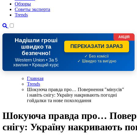
Обзоры
Советы эксперта
Trends
АКЦІЯ
Надішли гроші
швидко та
ПЕРЕКАЗАТИ ЗАРАЗ
безпечно!
✓ Без комісії
Western Union • За 5
✓ Швидко та вигідно
хвилин • Кращий курс
Главная
Trends
Шокуюча правда про… Повернення "мінусів"
і навіть снігу: Україну накривають погодні
гойдалки та нове похолодання
Шокуюча правда про… Поверне
снігу: Україну накривають по