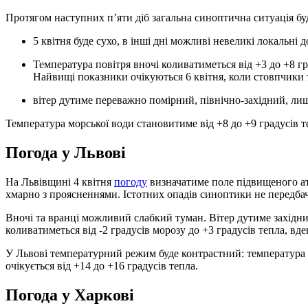
Протягом наступних п’яти діб загальна синоптична ситуація б
5 квітня буде сухо, в інші дні можливі невеликі локальні д
Температура повітря вночі коливатиметься від +3 до +8 градусів, вдень очікується до +18 градусів тепла.
Найвищі показники очікуються 6 квітня, коли стовпчики 
вітер дутиме переважно помірний, північно-західний, ли
Температура морської води становитиме від +8 до +9 градусів т
Погода у Львові
На Львівщині 4 квітня
погоду
визначатиме поле підвищеного атм
хмарно з проясненнями. Істотних опадів синоптики не передба
Вночі та вранці можливий слабкий туман. Вітер дутиме західни
коливатиметься від -2 градусів морозу до +3 градусів тепла, вде
У Львові температурний режим буде контрастний: температура в
очікується від +14 до +16 градусів тепла.
Погода у Харкові