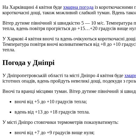
На Харківщині 4 квітня буде
хмарна погода
із короткочасними 
короткочасні дощі, також можливий слабкий туман. Вдень також
Вітер дутиме північний зі швидкістю 5 — 10 м/с. Температура п
тепла, вдень повітря прогріється до +15…+20 градусів вище нул
У Харкові 4 квітня вночі та вдень очікуються короткочасні дощі
Температура повітря вночі коливатиметься від +8 до +10 градусі
тепла.
Погода у Дніпрі
У Дніпропетровській області та місті Дніпро 4 квітня буде
хмар
істотних опадів, вдень пройдуть невеликі дощі, подекуди з гроз
Вночі та вранці місцями туман. Вітер дутиме північний зі швид
вночі від +5 до +10 градусів тепла;
вдень від +13 до +18 градусів тепла.
У місті Дніпро стовпчики термометрів показуватимуть:
вночі від +7 до +9 градусів вище нуля;