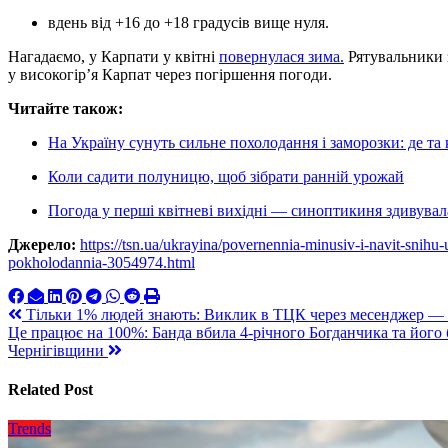
вдень від +16 до +18 градусів вище нуля.
Нагадаємо, у Карпати у квітні
повернулася зима.
Рятувальники з
у високогір’я Карпат через погіршення погоди.
Читайте також:
На Україну сунуть сильне похолодання і заморозки: де т
Коли садити полуницю, щоб зібрати ранній урожай
Погода у перші квітневі вихідні — синоптикиня здивува
Джерело:
https://tsn.ua/ukrayina/povernennia-minusiv-i-navit-snih
pokholodannia-3054974.html
Навигация
Тільки 1% людей знають: Виклик в ТЦК через месенджер — 
Це працює на 100%: Банда вбила 4-річного Богданчика та його б
по
Чернігівщини
записям
Related Post
Trends