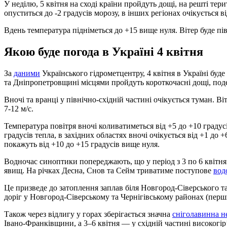
У неділю, 5 квітня на сході країни пройдуть дощі, на решті тери
опуститься до -2 градусів морозу, в інших регіонах очікується ві
Вдень температура підніметься до +15 вище нуля. Вітер буде пі
Якою буде погода в Україні 4 квітня
За
даними
Українського гідрометцентру, 4 квітня в Україні буде
та Дніпропетровщині місцями пройдуть короткочасні дощі, подек
Вночі та вранці у північно-східній частині очікується туман. В
7-12 м/с.
Температура повітря вночі коливатиметься від +5 до +10 градус
градусів тепла, в західних областях вночі очікується від +1 до 
покажуть від +10 до +15 градусів вище нуля.
Водночас синоптики попереджають, що у період з 3 по 6 квітня
явищ. На річках Десна, Снов та Сейм триватиме поступове
вод
Це призведе до затоплення заплав біля Новгород-Сіверського т
доріг у Новгород-Сіверському та Чернігівському районах (пер
Також через відлигу у горах зберігається значна
сніголавинна н
Івано-Франківщини, а 3–6 квітня — у східній частині високогір