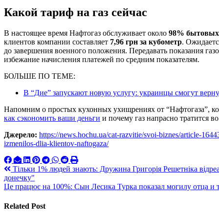
Какой тариф на газ сейчас
В настоящее время Нафтогаз обслуживает около
98% бытовых 
клиентов компании составляет
7,96 грн за кубометр
. Ожидаетс
до завершения военного положения. Передавать показания газ
избежание начисления платежей по средним показателям.
БОЛЬШЕ ПО ТЕМЕ:
В “Дие” запускают новую услугу: украинцы смогут верну
Напомним о простых кухонных ухищрениях от “Нафтогаза”, ко
как сэкономить ваши деньги
и почему газ напрасно тратится в
Джерело:
https://news.hochu.ua/cat-razvitie/svoi-biznes/article-164
izmenilos-dlia-klientov-naftogaza/
Навигация
Тільки 1% людей знають: Дружина Григорія Решетніка відреаг
донечку"
по
Це працює на 100%: Сын Лесика Турка показал могилу отца и
записям
Related Post