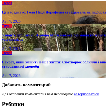
Trends
Це вас здивує: Гола Надя Дорофєєва станцювала на підборах
Авг 7, 2026
Trends
Узнайте першими: 51-річна Могилевська без макіяжу жорстк
усіх на місце
Авг 7, 2026
Trends
Секрет, який змінить ваше життя: Спотворює обличчя і вик
стародавньої хвороби
Авг 7, 2026
Добавить комментарий
Для отправки комментария вам необходимо
авторизоваться
.
Рубрики