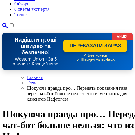
Обзоры
Советы эксперта
Trends
АКЦІЯ
Надішли гроші
швидко та
ПЕРЕКАЗАТИ ЗАРАЗ
безпечно!
✓ Без комісії
Western Union • За 5
✓ Швидко та вигідно
хвилин • Кращий курс
Главная
Trends
Шокуюча правда про… Передать показания газа
через чат-бот больше нельзя: что изменилось для
клиентов Нафтогаза
Шокуюча правда про… Передат
чат-бот больше нельзя: что и