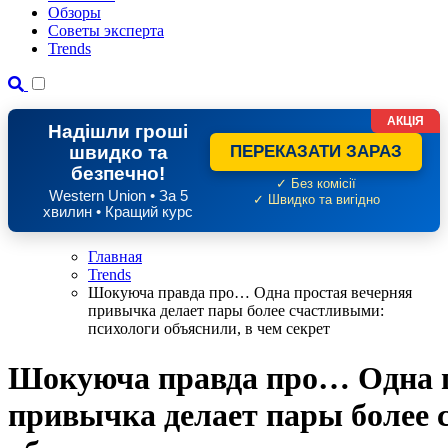
Обзоры
Советы эксперта
Trends
АКЦІЯ
Надішли гроші
швидко та
ПЕРЕКАЗАТИ ЗАРАЗ
безпечно!
✓ Без комісії
Western Union • За 5
✓ Швидко та вигідно
хвилин • Кращий курс
Главная
Trends
Шокуюча правда про… Одна простая вечерняя
привычка делает пары более счастливыми:
психологи объяснили, в чем секрет
Шокуюча правда про… Одна п
привычка делает пары более 