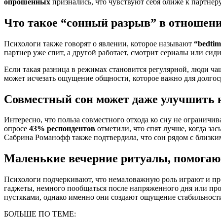
опрошенных
признались, что чувствуют себя ближе к партнеру
Что такое “сонный разрыв” в отношен
Психологи также говорят о явлении, которое называют
“bedtim
партнер уже спит, а другой работает, смотрит сериалы или сиди
Если такая разница в режимах становится регулярной, люди 
может исчезать ощущение общности, которое важно для долго
Совместный сон может даже улучшить 
Интересно, что польза совместного отхода ко сну не ограничи
опросе
43% респондентов
отметили, что спят лучше, когда за
Сабрина Романофф также подтвердила, что сон рядом с близки
Маленькие вечерние ритуалы, помогаю
Психологи подчеркивают, что немаловажную роль играют и пр
гаджеты, немного пообщаться после напряженного дня или прос
пустяками, однако именно они создают ощущение стабильност
БОЛЬШЕ ПО ТЕМЕ: