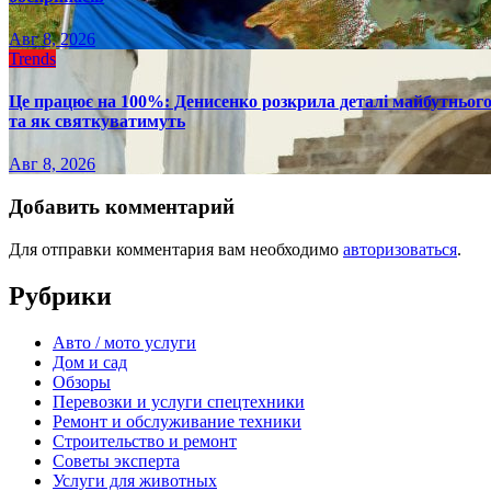
Авг 8, 2026
Trends
Це працює на 100%: Денисенко розкрила деталі майбутнього в
та як святкуватимуть
Авг 8, 2026
Добавить комментарий
Для отправки комментария вам необходимо
авторизоваться
.
Рубрики
Авто / мото услуги
Дом и сад
Обзоры
Перевозки и услуги спецтехники
Ремонт и обслуживание техники
Строительство и ремонт
Советы эксперта
Услуги для животных