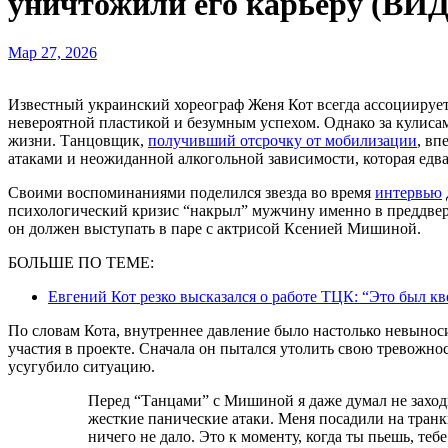
уничтожили его карьеру (ВИ
Мар 27, 2026
Известный украинский хореограф Женя Кот всегда ассоциируется у поклонников с идеальной картинкой,
невероятной пластикой и безумным успехом. Однако за кулиса
жизни. Танцовщик,
получивший отсрочку от мобилизации
, вп
атаками и неожиданной алкогольной зависимости, которая едва
Своими воспоминаниями поделился звезда во время
интервью
психологический кризис “накрыл” мужчину именно в преддвери
он должен выступать в паре с актрисой Ксенией Мишиной.
БОЛЬШЕ ПО ТЕМЕ:
Евгений Кот резко высказался о работе ТЦК: “Это был к
По словам Кота, внутреннее давление было настолько невыноси
участия в проекте. Сначала он пытался утолить свою тревожно
усугубило ситуацию.
Перед “Танцами” с Мишиной я даже думал не заходить в сезон. Потому что у меня начались
жесткие панические атаки. Меня посадили на тран
ничего не дало. Это к моменту, когда ты пьешь, теб