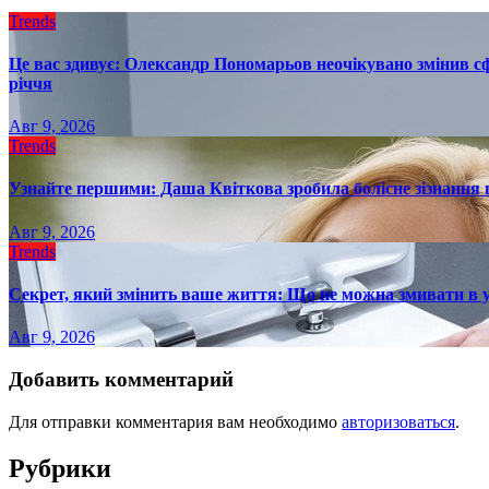
Trends
Це вас здивує: Олександр Пономарьов неочікувано змінив сф
річчя
Авг 9, 2026
Trends
Узнайте першими: Даша Квіткова зробила болісне зізнання пр
Авг 9, 2026
Trends
Секрет, який змінить ваше життя: Що не можна змивати в 
Авг 9, 2026
Добавить комментарий
Для отправки комментария вам необходимо
авторизоваться
.
Рубрики