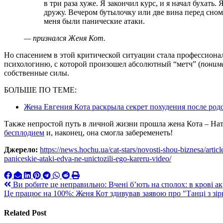
в три раза хуже. Я закончил курс, и я начал бухать.
дружу. Вечером бутылочку или две вина перед сном
меня были панические атаки.
— признался Женя Кот.
Но спасением в этой критической ситуации стала профессио
психологиню, с которой произошел абсолютный “метч” (
понима
собственные силы.
БОЛЬШЕ ПО ТЕМЕ:
Жена Евгения Кота раскрыла секрет похудения после род
Также непростой путь в личной жизни прошла жена Кота – На
бесплодием
и, наконец, она смогла забеременеть!
Джерело:
https://news.hochu.ua/cat-stars/novosti-shou-biznesa/art
paniceskie-ataki-edva-ne-unictozili-ego-kareru-video/
Навигация
Ви робите це неправильно: Вчені б’ють на сполох: в крові а
Це працює на 100%: Женя Кот здивував заявою про "Танці з зі
по
записям
Related Post