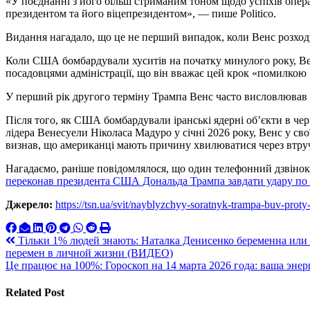
«У поєднанні з його більш стриманим тоном щодо успіхів опера
президентом та його віцепрезидентом», — пише Politico.
Видання нагадало, що це не перший випадок, коли Венс розхо
Коли США бомбардували хуситів на початку минулого року, Вен
посадовцями адміністрації, що він вважає цей крок «помилкою 
У перший рік другого терміну Трампа Венс часто висловлював 
Після того, як США бомбардували іранські ядерні об’єкти в ч
лідера Венесуели Ніколаса Мадуро у січні 2026 року, Венс у сво
визнав, що американці мають причину хвилюватися через втру
Нагадаємо, раніше повідомлялося, що один телефонний дзвінок 
переконав президента США Дональда Трампа завдати удару по 
Джерело:
https://tsn.ua/svit/nayblyzchyy-soratnyk-trampa-buv-pro
Навигация
Тільки 1% людей знають: Наталка Денисенко беременна или н
перемен в личной жизни (ВИДЕО)
по
Це працює на 100%: Гороскоп на 14 марта 2026 года: ваша эне
записям
Related Post