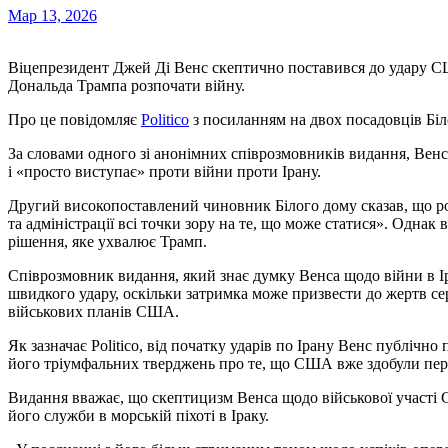
Мар 13, 2026
Віцепрезидент Джей Ді Венс скептично поставився до удару США по Ірану напередодні рішення президента
Дональда Трампа розпочати війну.
Про це повідомляє
Politico
з посиланням на двох посадовців Біл
За словами одного зі анонімних співрозмовників видання, Вен
і «просто виступає» проти війни проти Ірану.
Другий високопоставлений чиновник Білого дому сказав, що ро
та адміністрації всі точки зору на те, що може статися». Однак
рішення, яке ухвалює Трамп.
Співрозмовник видання, який знає думку Венса щодо війни в Іра
швидкого удару, оскільки затримка може призвести до жертв се
військових планів США.
Як зазначає Politico, від початку ударів по Ірану Венс публічн
його тріумфальних тверджень про те, що США вже здобули пере
Видання вважає, що скептицизм Венса щодо військової участі 
його служби в морській піхоті в Іраку.