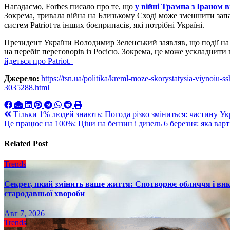
Нагадаємо, Forbes писало про те, що
у війні Трампа з Іраном
Зокрема, тривала війна на Близькому Сході може зменшити зап
систем Patriot та інших боєприпасів, які потрібні Україні.
Президент України Володимир Зеленський заявляв, що події на
на перебіг переговорів із Росією. Зокрема, це може ускладнити
йдеться про Patriot.
Джерело:
https://tsn.ua/politika/kreml-moze-skorystatysia-viynoiu
3035288.html
Навигация
Тільки 1% людей знають: Погода різко зміниться: частину Ук
Це працює на 100%: Ціни на бензин і дизель 6 березня: яка вар
по
записям
Related Post
Trends
Секрет, який змінить ваше життя: Спотворює обличчя і вик
стародавньої хвороби
Авг 7, 2026
Trends