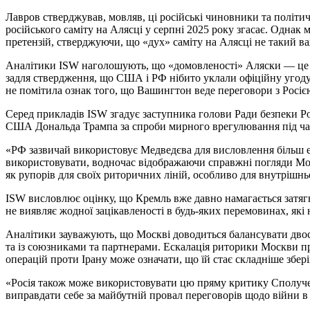
Лавров стверджував, мовляв, ці російські чиновники та політи
російського саміту на Алясці у серпні 2025 року згасає. Однак 
претензій, стверджуючи, що «дух» саміту на Алясці не такий в
Аналітики ISW наголошують, що «домовленості» Аляски — це 
задля ствердження, що США і РФ нібито уклали офіційну угод
не помітила ознак того, що Вашингтон веде переговори з Росіє
Серед прикладів ISW згадує заступника голови Ради безпеки Р
США Дональда Трампа за спроби мирного врегулювання під час
«РФ зазвичай використовує Медведєва для висловлення більш 
використовувати, водночас відображаючи справжні погляди Мо
як рупорів для своїх риторичних ліній, особливо для внутрішньої
ISW висловлює оцінку, що Кремль вже давно намагається затягн
не виявляє жодної зацікавленості в будь-яких перемовинах, які
Аналітики зауважують, що Москві доводиться балансувати дв
та із союзниками та партнерами. Ескалація риторики Москви п
операцій проти Ірану може означати, що їй стає складніше збер
«Росія також може використовувати цю пряму критику Сполуче
виправдати себе за майбутній провал переговорів щодо війни в