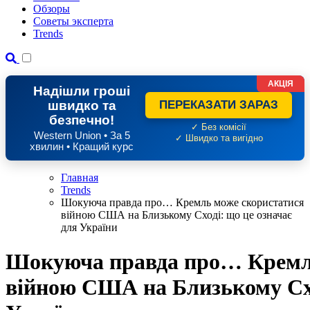
Обзоры
Советы эксперта
Trends
АКЦІЯ
Надішли гроші
швидко та
ПЕРЕКАЗАТИ ЗАРАЗ
безпечно!
✓ Без комісії
Western Union • За 5
✓ Швидко та вигідно
хвилин • Кращий курс
Главная
Trends
Шокуюча правда про… Кремль може скористатися
війною США на Близькому Сході: що це означає
для України
Шокуюча правда про… Кремл
війною США на Близькому Схо