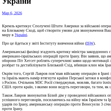
України
Мар 6, 2026
Кремль критикує Сполучені Штати Америки за військові операції проти Ірану. Москва використовує ескалацію
на Близькому Сході, щоб створити умови для звинувачення Ваш
миру в
Україні
.
Про це йдеться у звіті Інституту вивчення війни (
ISW
).
Американські фахівці згадують критику міністра закордонних
американо-ізраїльських операцій проти Ірану. Він заявив, що 
оборони Піт Хегсет роблять суперечливі заяви щодо мотивації А
розбрат та дестабілізувати Близький Схід, вбивши клин між Іра
Окрім того, Сергій Лавров пов’язав військову операцію в Ірані 
та Ізраїль мають намір втягнути країни Перської затоки в конфлі
з Росією. Очільник МЗС Росії стверджував, мовляв, багато їхніх
США проти країн, з якими вони ведуть переговори, та тим, як 
Також Лавров звинуватив Білий дім у проведенні військових оп
успішного переговорів, посилаючись на війну між Ізраїлем та І
ударів по Ірану, американську операцію проти Венесуели 3 січня
проти Ірану.