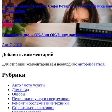
Ви точно цього не знали: Софії Ротару — 79: як співачка змі
під час війни
Авг 7, 2026
Trends
А ви знали, що… ОК-5 чи ОК-7: яку довідку брати для стаж
Авг 7, 2026
Добавить комментарий
Для отправки комментария вам необходимо
авторизоваться
.
Рубрики
Авто / мото услуги
Дом и сад
Обзоры
Перевозки и услуги спецтехники
Ремонт и обслуживание техники
Строительство и ремонт