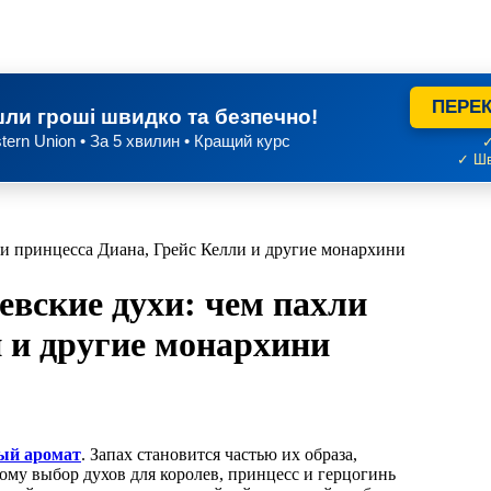
ПЕРЕК
ли гроші швидко та безпечно!
tern Union • За 5 хвилин • Кращий курс
✓
✓ Шв
и принцесса Диана, Грейс Келли и другие монархини
вские духи: чем пахли
и и другие монархини
ый аромат
. Запах становится частью их образа,
тому выбор духов для королев, принцесс и герцогинь