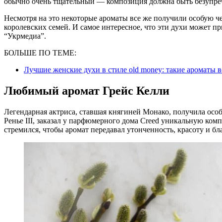
обычно очень тщательный — композиция должна быть безупре
Несмотря на это некоторые ароматы все же получили особую ч
королевских семей. И самое интересное, что эти духи может п
“Укрмедиа”.
БОЛЬШЕ ПО ТЕМЕ:
Лучшие женские духи в стиле old money: такие ароматы в
Любимый аромат Грейс Келли
Легендарная актриса, ставшая княгиней Монако, получила особ
Ренье III, заказал у парфюмерного дома Creed уникальную ко
стремился, чтобы аромат передавал утонченность, красоту и бл