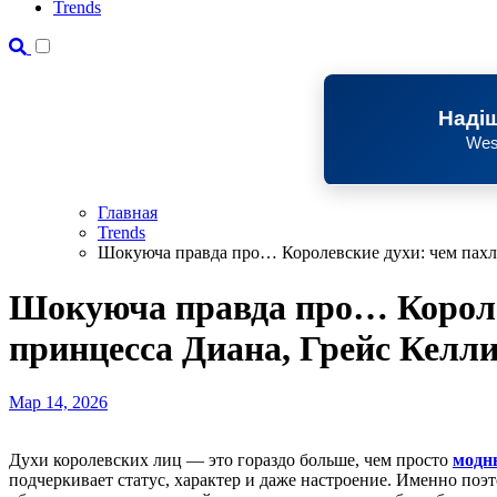
Trends
Надіш
Wes
Главная
Trends
Шокуюча правда про… Королевские духи: чем пахл
Шокуюча правда про… Короле
принцесса Диана, Грейс Келл
Мар 14, 2026
Духи королевских лиц — это гораздо больше, чем просто
модн
подчеркивает статус, характер и даже настроение. Именно поэ