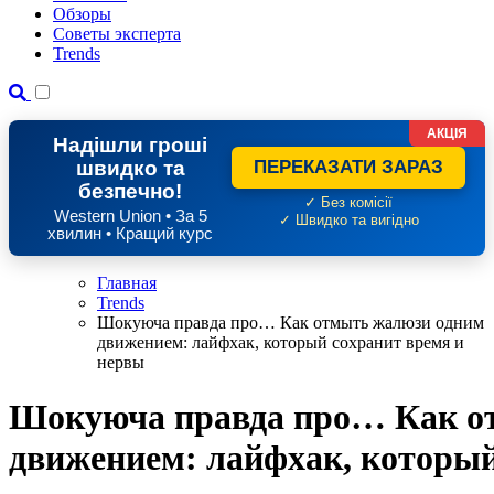
Обзоры
Советы эксперта
Trends
АКЦІЯ
Надішли гроші
швидко та
ПЕРЕКАЗАТИ ЗАРАЗ
безпечно!
✓ Без комісії
Western Union • За 5
✓ Швидко та вигідно
хвилин • Кращий курс
Главная
Trends
Шокуюча правда про… Как отмыть жалюзи одним
движением: лайфхак, который сохранит время и
нервы
Шокуюча правда про… Как о
движением: лайфхак, который