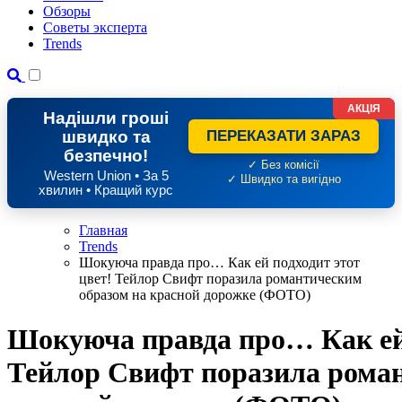
Обзоры
Советы эксперта
Trends
АКЦІЯ
Надішли гроші
швидко та
ПЕРЕКАЗАТИ ЗАРАЗ
безпечно!
✓ Без комісії
Western Union • За 5
✓ Швидко та вигідно
хвилин • Кращий курс
Главная
Trends
Шокуюча правда про… Как ей подходит этот
цвет! Тейлор Свифт поразила романтическим
образом на красной дорожке (ФОТО)
Шокуюча правда про… Как ей 
Тейлор Свифт поразила рома