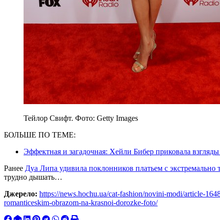
Тейлор Свифт. Фото: Getty Images
БОЛЬШЕ ПО ТЕМЕ:
Эффектная и загадочная: Хейли Бибер приковала взгляды
Ранее
Дуа Липа удивила поклонников платьем с экстремально
трудно дышать…
Джерело:
https://news.hochu.ua/cat-fashion/novini-modi/article-16483
romanticeskim-obrazom-na-krasnoi-dorozke-foto/