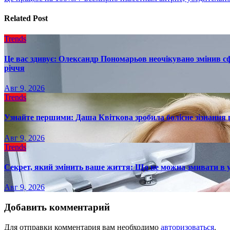
записям
Related Post
Trends
Це вас здивує: Олександр Пономарьов неочікувано змінив сф
річчя
Авг 9, 2026
Trends
Узнайте першими: Даша Квіткова зробила болісне зізнання пр
Авг 9, 2026
Trends
Секрет, який змінить ваше життя: Що не можна змивати в 
Авг 9, 2026
Добавить комментарий
Для отправки комментария вам необходимо
авторизоваться
.