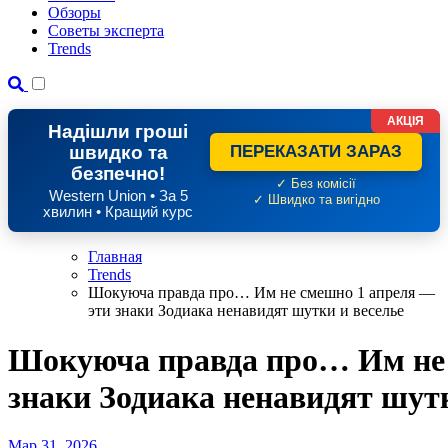
Обзоры
Советы эксперта
Trends
АКЦІЯ
Надішли гроші
швидко та
ПЕРЕКАЗАТИ ЗАРАЗ
безпечно!
✓ Без комісії
Western Union • За 5
✓ Швидко та вигідно
хвилин • Кращий курс
Главная
Trends
Шокуюча правда про… Им не смешно 1 апреля —
эти знаки Зодиака ненавидят шутки и веселье
Шокуюча правда про… Им не 
знаки Зодиака ненавидят шутк
Мар 31, 2026