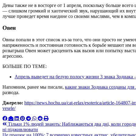
Девы также не в восторге от 1 апреля, поскольку больше всего
— слишком громкий и хаотический звук, нарушающий их внут
лучше проведет время наедине со своими мыслями, чем в комп
Овен
Овны попали в этот список из-за того, что они просто не умеют
напряженность и постоянная готовность к борьбе мешают им 
розыгрыш Овен может расценить как вызов или попытку выстав
агрессию.
БОЛЬШЕ ПО ТЕМЕ:
Апрель выведет на белую полосу жизни 3 знака Зодиака 
Напомним, ранее мы писали,
какие знаки Зодиака созданы для
развода.
Джерело:
https://news.hochu.ua/cat-relax/esoterica/article-164807-i
vesele/
Навигация
Тільки 1% людей знають: Наближаються два дні, коли городні
ні підживлювати
по
Це працює на 100%: 7 всемирно известных актрис, убедитель