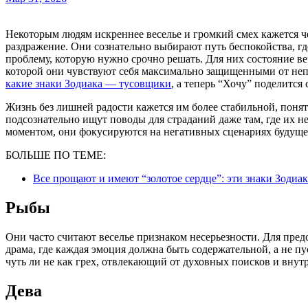
Некоторым людям искреннее веселье и громкий смех кажется чем-то чужим, а праздник 1 апреля вызывает лишь
раздражение. Они сознательно выбирают путь беспокойства, г
проблему, которую нужно срочно решать. Для них состояние ве
которой они чувствуют себя максимально защищенными от неп
какие знаки Зодиака — тусовщики
, а теперь “Хочу” поделится 
Жизнь без лишней радости кажется им более стабильной, понят
подсознательно ищут поводы для страданий даже там, где их не
моментом, они фокусируются на негативных сценариях будуще
БОЛЬШЕ ПО ТЕМЕ:
Все прощают и имеют “золотое сердце”: эти знаки Зодиа
Рыбы
Они часто считают веселье признаком несерьезности. Для предс
драма, где каждая эмоция должна быть содержательной, а не 
чуть ли не как грех, отвлекающий от духовных поисков и вну
Дева