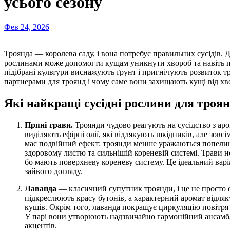
усього сезону
Фев 24, 2026
Троянда — королева саду, і вона потребує правильних сусідів. Досвідчені садівники знають: сусідство з іншими
рослинами може допомогти кущам уникнути хвороб та навіть п
підібрані культури виснажують ґрунт і пригнічують розвиток тр
партнерами для троянд і чому саме вони захищають кущі від хв
Які найкращі сусідні рослини для троя
Пряні трави.
Троянди чудово реагують на сусідство з аро
виділяють ефірні олії, які відлякують шкідників, але зовс
має подвійний ефект: троянди менше уражаються попелице
здоровому листю та сильнішій кореневій системі. Трави 
бо мають поверхневу кореневу систему. Це ідеальний варіа
зайвого догляду.
Лаванда
— класичний супутник троянди, і це не просто ес
підкреслюють красу бутонів, а характерний аромат відля
кущів. Окрім того, лаванда покращує циркуляцію повітря
У парі вони утворюють надзвичайно гармонійний ансамбл
акцентів.