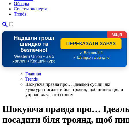
Обзоры
Советы эксперта
Trends
АКЦІЯ
Надішли гроші
швидко та
ПЕРЕКАЗАТИ ЗАРАЗ
безпечно!
✓ Без комісії
Western Union • За 5
✓ Швидко та вигідно
хвилин • Кращий курс
Главная
Trends
Шокуюча правда про… Ідеальні сусіди: які
культури посадити біля троянд, щоб пишно цвіли
упродовж усього сезону
Шокуюча правда про… Ідеальні
посадити біля троянд, щоб пи