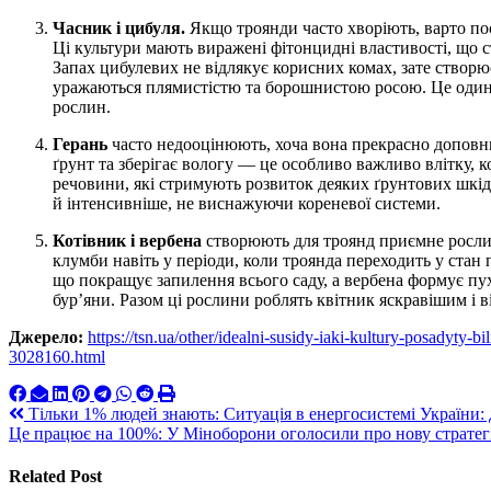
Часник і цибуля.
Якщо троянди часто хворіють, варто по
Ці культури мають виражені фітонцидні властивості, що 
Запах цибулевих не відлякує корисних комах, зате створю
уражаються плямистістю та борошнистою росою. Це один
рослин.
Герань
часто недооцінюють, хоча вона прекрасно доповню
ґрунт та зберігає вологу — це особливо важливо влітку, к
речовини, які стримують розвиток деяких ґрунтових шкід
й інтенсивніше, не виснажуючи кореневої системи.
Котівник і вербена
створюють для троянд приємне рослин
клумби навіть у періоди, коли троянда переходить у стан 
що покращує запилення всього саду, а вербена формує пух
бур’яни. Разом ці рослини роблять квітник яскравішим і 
Джерело:
https://tsn.ua/other/idealni-susidy-iaki-kultury-posadyty
3028160.html
Навигация
Тільки 1% людей знають: Ситуація в енергосистемі України: 
Це працює на 100%: У Міноборони оголосили про нову стратег
по
записям
Related Post