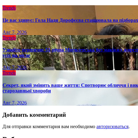
Trends
Це вас здивує: Гола Надя Дорофєєва станцювала на підборах
Авг 7, 2026
Trends
Узнайте першими: 51-річна Могилевська без макіяжу жорстк
усіх на місце
Авг 7, 2026
Trends
Секрет, який змінить ваше життя: Спотворює обличчя і вик
стародавньої хвороби
Авг 7, 2026
Добавить комментарий
Для отправки комментария вам необходимо
авторизоваться
.