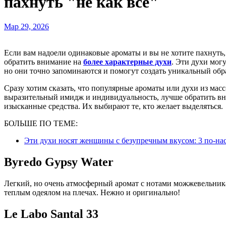
пахнуть "не как все"
Мар 29, 2026
Если вам надоели одинаковые ароматы и вы не хотите пахнуть, как каждая вторая девушка на улице, то рекомендуем
обратить внимание на
более характерные духи
. Эти духи мог
но они точно запоминаются и помогут создать уникальный обр
Сразу хотим сказать, что популярные ароматы или духи из масс
выразительный имидж и индивидуальность, лучше обратить вни
изысканные средства. Их выбирают те, кто желает выделяться.
БОЛЬШЕ ПО ТЕМЕ:
Эти духи носят женщины с безупречным вкусом: 3 по-н
Byredo Gypsy Water
Легкий, но очень атмосферный аромат с нотами можжевельника,
теплым одеялом на плечах. Нежно и оригинально!
Le Labo Santal 33