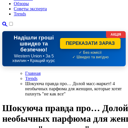
Обзоры
Советы эксперта
Trends
АКЦІЯ
Надішли гроші
швидко та
ПЕРЕКАЗАТИ ЗАРАЗ
безпечно!
✓ Без комісії
Western Union • За 5
✓ Швидко та вигідно
хвилин • Кращий курс
Главная
Trends
Шокуюча правда про… Долой масс-маркет! 4
необычных парфюма для женщин, которые хотят
пахнуть "не как все"
Шокуюча правда про… Долой 
необычных парфюма для женщ