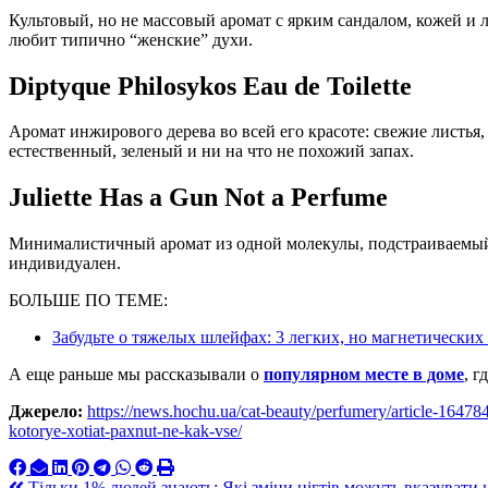
Культовый, но не массовый аромат с ярким сандалом, кожей и 
любит типично “женские” духи.
Diptyque Philosykos Eau de Toilette
Аромат инжирового дерева во всей его красоте: свежие листья
естественный, зеленый и ни на что не похожий запах.
Juliette Has a Gun Not a Perfume
Минималистичный аромат из одной молекулы, подстраиваемый 
индивидуален.
БОЛЬШЕ ПО ТЕМЕ:
Забудьте о тяжелых шлейфах: 3 легких, но магнетических
А еще раньше мы рассказывали о
популярном месте в доме
, г
Джерело:
https://news.hochu.ua/cat-beauty/perfumery/article-1647
kotorye-xotiat-paxnut-ne-kak-vse/
Тільки 1% людей знають: Які зміни нігтів можуть вказувати