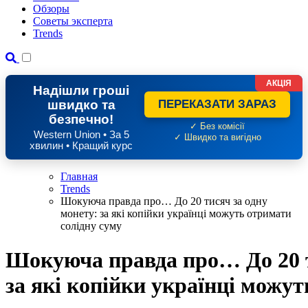
Обзоры
Советы эксперта
Trends
АКЦІЯ
Надішли гроші
швидко та
ПЕРЕКАЗАТИ ЗАРАЗ
безпечно!
✓ Без комісії
Western Union • За 5
✓ Швидко та вигідно
хвилин • Кращий курс
Главная
Trends
Шокуюча правда про… До 20 тисяч за одну
монету: за які копійки українці можуть отримати
солідну суму
Шокуюча правда про… До 20 т
за які копійки українці можу