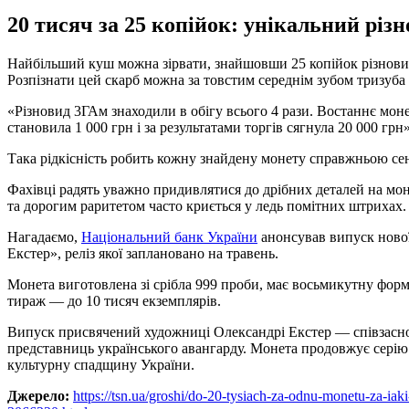
20 тисяч за 25 копійок: унікальний різ
Найбільший куш можна зірвати, знайшовши 25 копійок різновиду
Розпізнати цей скарб можна за товстим середнім зубом тризуба 
«Різновид 3ГАм знаходили в обігу всього 4 рази. Востаннє моне
становила 1 000 грн і за результатами торгів сягнула 20 000 гр
Така рідкісність робить кожну знайдену монету справжньою сенс
Фахівці радять уважно придивлятися до дрібних деталей на мо
та дорогим раритетом часто криється у ледь помітних штрихах.
Нагадаємо,
Національний банк України
анонсував випуск нової
Екстер», реліз якої заплановано на травень.
Монета виготовлена зі срібла 999 проби, має восьмикутну форму
тираж — до 10 тисяч екземплярів.
Випуск присвячений художниці Олександрі Екстер — співзаснов
представниць українського авангарду. Монета продовжує серію 
культурну спадщину України.
Джерело:
https://tsn.ua/groshi/do-20-tysiach-za-odnu-monetu-za-ia