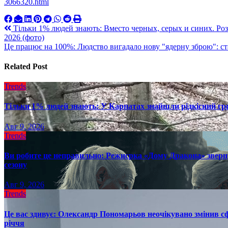
3066320.html
Навигация
Тільки 1% людей знають: Вместо черных, серых и синих. Р
2026 (фото)
по
Це працює на 100%: Людство вигадало нову "ядерну зброю": с
записям
Related Post
Trends
Тільки 1% людей знають: У Карпатах знайшли рідкісний гри
Авг 9, 2026
Trends
Ви робите це неправильно: Режисрка «Дому Дракона» зверн
сезону
Авг 9, 2026
Trends
Це вас здивує: Олександр Пономарьов неочікувано змінив сф
річчя