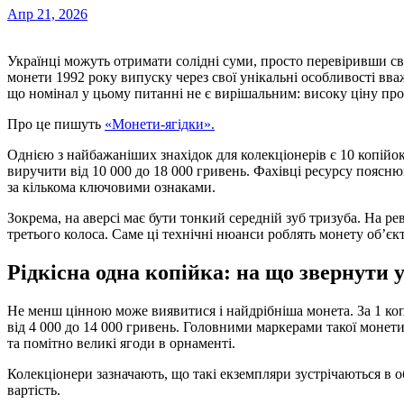
Апр 21, 2026
Українці можуть отримати солідні суми, просто перевіривши с
монети 1992 року випуску через свої унікальні особливості в
що номінал у цьому питанні не є вирішальним: високу ціну пропо
Про це пишуть
«Монети-ягідки».
Однією з найбажаніших знахідок для колекціонерів є 10 копійо
виручити від 10 000 до 18 000 гривень. Фахівці ресурсу поясню
за кількома ключовими ознаками.
Зокрема, на аверсі має бути тонкий середній зуб тризуба. На рев
третього колоса. Саме ці технічні нюанси роблять монету об’є
Рідкісна одна копійка: на що звернути 
Не менш цінною може виявитися і найдрібніша монета. За 1 коп
від 4 000 до 14 000 гривень. Головними маркерами такої монет
та помітно великі ягоди в орнаменті.
Колекціонери зазначають, що такі екземпляри зустрічаються в о
вартість.