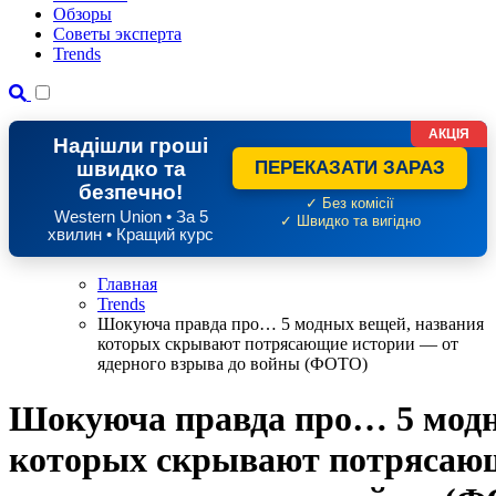
Обзоры
Советы эксперта
Trends
АКЦІЯ
Надішли гроші
швидко та
ПЕРЕКАЗАТИ ЗАРАЗ
безпечно!
✓ Без комісії
Western Union • За 5
✓ Швидко та вигідно
хвилин • Кращий курс
Главная
Trends
Шокуюча правда про… 5 модных вещей, названия
которых скрывают потрясающие истории — от
ядерного взрыва до войны (ФОТО)
Шокуюча правда про… 5 модн
которых скрывают потрясающ