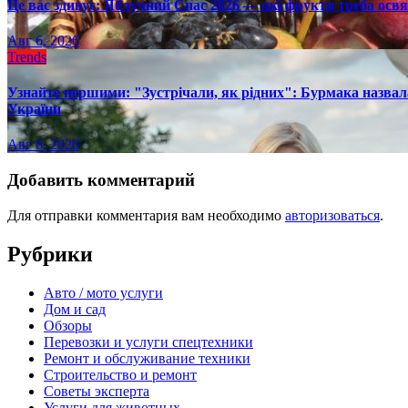
Це вас здивує: Яблучний Спас 2026 — які фрукти треба осв
Авг 6, 2026
Trends
Узнайте першими: "Зустрічали, як рідних": Бурмака назвал
України
Авг 6, 2026
Добавить комментарий
Для отправки комментария вам необходимо
авторизоваться
.
Рубрики
Авто / мото услуги
Дом и сад
Обзоры
Перевозки и услуги спецтехники
Ремонт и обслуживание техники
Строительство и ремонт
Советы эксперта
Услуги для животных