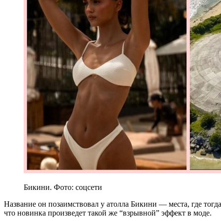
Бикини. Фото: соцсети
Название он позаимствовал у атолла Бикини — места, где тогд
что новинка произведет такой же “взрывной” эффект в моде.