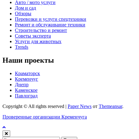
Авто / мото услуги
Дом и сад
Обзоры
Перевозки и услуги спецтехники
Ремонт и обслуживание техники
Строительство и ремонт
Советы эксперта
Услуги для животных
Trends
Наши проекты
Краматорск
Кременчуг
Днепр
Каменское
Павлоград
Copyright © All rights reserved
|
Paper News
от
Themeansar
.
Проверенные организации Кременчуга