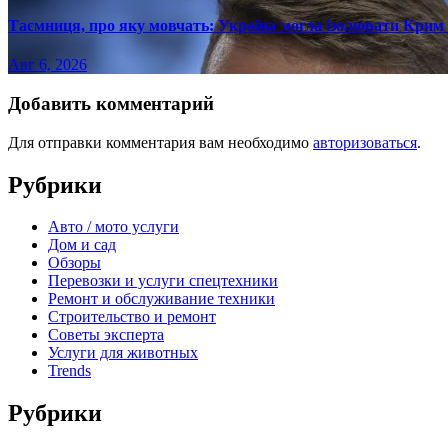
Таємниця, про яку мовчать: Україна могла ізолювати Крим 
Авг 6, 2026
Добавить комментарий
Для отправки комментария вам необходимо
авторизоваться
.
Рубрики
Авто / мото услуги
Дом и сад
Обзоры
Перевозки и услуги спецтехники
Ремонт и обслуживание техники
Строительство и ремонт
Советы эксперта
Услуги для животных
Trends
Рубрики