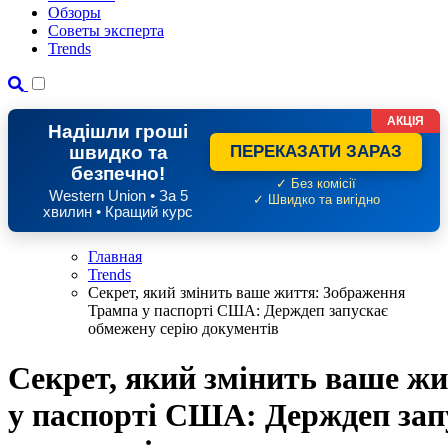
Обзоры
Советы эксперта
Trends
АКЦІЯ
Надішли гроші
швидко та
ПЕРЕКАЗАТИ ЗАРАЗ
безпечно!
✓ Без комісії
Western Union • За 5
✓ Швидко та вигідно
хвилин • Кращий курс
Главная
Trends
Секрет, який змінить ваше життя: Зображення
Трампа у паспорті США: Держдеп запускає
обмежену серію документів
Секрет, який змінить ваше ж
у паспорті США: Держдеп зап