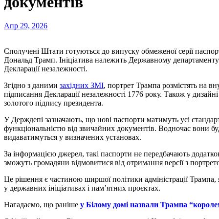
документів
Апр 29, 2026
Сполучені Штати готуються до випуску обмеженої серії паспортів, у яких буде зображено чинного президента
Дональд Трамп. Ініціатива належить Державному департаменту
Декларації незалежності.
Згідно з даними
західних ЗМІ
, портрет Трампа розмістять на в
підписання Декларації незалежності 1776 року. Також у дизайн
золотого підпису президента.
У Держдепі зазначають, що нові паспорти матимуть усі стандартн
функціональністю від звичайних документів. Водночас вони бу
видаватимуться у визначених установах.
За інформацією джерел, такі паспорти не передбачають додатков
зможуть громадяни відмовитися від отримання версії з портрет
Це рішення є частиною ширшої політики адміністрації Трампа, 
у державних ініціативах і пам’ятних проєктах.
Нагадаємо, що раніше
у Білому домі назвали Трампа “корол