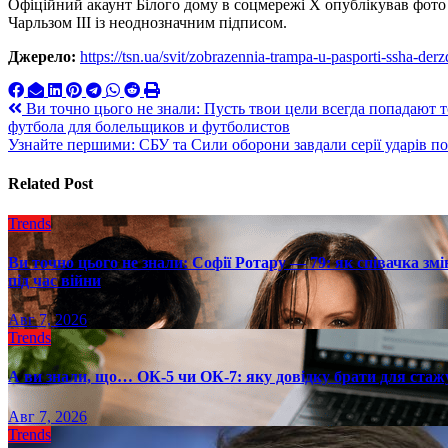
Офіційний акаунт Білого дому в соцмережі X опублікував фото 
Чарльзом III із неоднозначним підписом.
Джерело:
https://tsn.ua/svit/zobrazennia-trampa-u-pasporti-ssha-
Навигация
Ви точно цього не знали: Пусть твои цели всегда попадают 
футбола для болельщиков и футболистов
по
Узнайте першими: СБУ та Сили оборони завдали серії ударів по
записям
Related Post
Trends
Ви точно цього не знали: Софії Ротару — 79: як співачка змі
під час війни
Авг 7, 2026
Trends
А ви знали, що… ОК-5 чи ОК-7: яку довідку брати для стаж
Авг 7, 2026
Trends