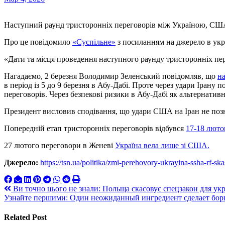
Наступний раунд тристоронніх переговорів між Україною, СШ
Про це повідомило
«Суспільне»
з посиланням на джерело в укра
«Дати та місця проведення наступного раунду тристоронніх пе
Нагадаємо, 2 березня Володимир Зеленський повідомляв, що
на
в період із 5 до 9 березня в Абу-Дабі. Проте через удари Іран
переговорів. Через безпекові ризики в Абу-Дабі як альтернати
Президент висловив сподівання, що удари США на Іран не позн
Попередній етап тристоронніх переговорів відбувся
17-18 люто
27 лютого переговори в Женеві
Україна вела лише зі США.
Джерело:
https://tsn.ua/politika/zmi-perehovory-ukrayina-ssha-rf-s
Навигация
Ви точно цього не знали: Польща скасовує спецзакон для укра
Узнайте першими: Один неожиданный ингредиент сделает бор
по
записям
Related Post