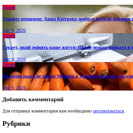
Trends
Узнайте першими: Даша Квіткова зробила болісне зізнання пр
Авг 9, 2026
Trends
Секрет, який змінить ваше життя: Що не можна змивати в 
Авг 9, 2026
Trends
Ви точно цього не знали: Морква в Україні дешевшає другий
Авг 9, 2026
Добавить комментарий
Для отправки комментария вам необходимо
авторизоваться
.
Рубрики