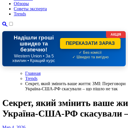
Обзоры
Советы эксперта
Trends
АКЦІЯ
Надішли гроші
швидко та
ПЕРЕКАЗАТИ ЗАРАЗ
безпечно!
✓ Без комісії
Western Union • За 5
✓ Швидко та вигідно
хвилин • Кращий курс
Главная
Trends
Секрет, який змінить ваше життя: ЗМІ: Переговори
Україна-США-РФ скасували – що пішло не так
Секрет, який змінить ваше ж
Україна-США-РФ скасували –
Мар 4, 2026