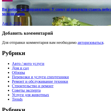
Ви робите це неправильно: У спеку ці продукти стають небез
холодильник
Авг 6, 2026
Добавить комментарий
Для отправки комментария вам необходимо
авторизоваться
.
Рубрики
Авто / мото услуги
Дом и сад
Обзоры
Перевозки и услуги спецтехники
Ремонт и обслуживание техники
Строительство и ремонт
Советы эксперта
Услуги для животных
Trends
Рубрики