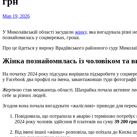
грн
Мар 19, 2026
У Миколаївській області засудили
жінку
, яка вигадувала різні 
познайомилась у соцмережах, гроші.
Про це йдеться у вироку Врадіївського районного суду Миколаїв
Жінка познайомилась із чоловіком та в
На початку 2024 року підсудна вирішила підзаробити у соцмере
у Facebook два профілі на імена, завантаживши туди фотографії
Жертвою став мешканець області. Шахрайка почала активне лис
себе за різних людей.
Згодом вона почала вигадувати «жалісливі» приводи для перека
Повідомила, що потрапила в аварію і терміново потребує грошей на лікування. Лише за один вечір 19 червня
2024 року чоловік здійснив 8 платежів на суму
39 200 грн
Від імені іншої «жінки» розповіла, що поїхала до Києва шукати роботу, залишилася без копійки і не має