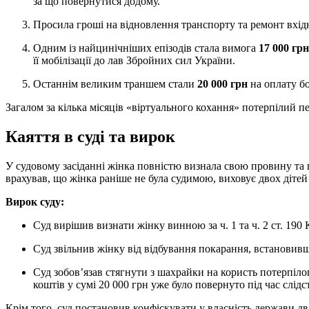
за що повернутися додому.
Просила гроші на відновлення транспорту та ремонт вхід
Одним із найцинічніших епізодів стала вимога
17 000 грн
її мобілізації до лав Збройних сил України.
Останнім великим траншем стали
20 000 грн
на оплату бо
Загалом за кілька місяців «віртуального кохання» потерпілий п
Каяття в суді та вирок
У судовому засіданні жінка повністю визнала свою провину та п
врахував, що жінка раніше не була судимою, виховує двох дітей
Вирок суду:
Суд вирішив
визнати жінку винною за ч. 1 та ч. 2 ст. 19
Суд звільнив жінку від відбування покарання, встанови
Суд зобов’язав стягнути з шахрайки на користь потерпі
коштів у сумі 20 000 грн уже було повернуто під час слідст
Крім того, суд постановив конфіскувати у власність держави дв