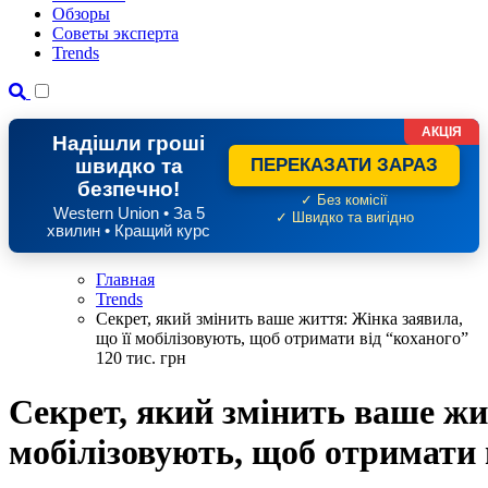
Обзоры
Советы эксперта
Trends
АКЦІЯ
Надішли гроші
швидко та
ПЕРЕКАЗАТИ ЗАРАЗ
безпечно!
✓ Без комісії
Western Union • За 5
✓ Швидко та вигідно
хвилин • Кращий курс
Главная
Trends
Секрет, який змінить ваше життя: Жінка заявила,
що її мобілізовують, щоб отримати від “коханого”
120 тис. грн
Секрет, який змінить ваше жи
мобілізовують, щоб отримати в