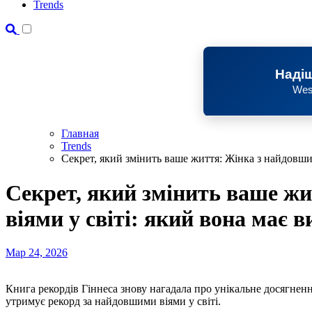
Trends
Надіш
Wes
Главная
Trends
Секрет, який змінить ваше життя: Жінка з найдовшим
Секрет, який змінить ваше ж
віями у світі: який вона має в
Мар 24, 2026
Книга рекордів Гіннеса знову нагадала про унікальне досягнення мешканки Китаю Ю Цзянься, яка вже багато років
утримує рекорд за найдовшими віями у світі.