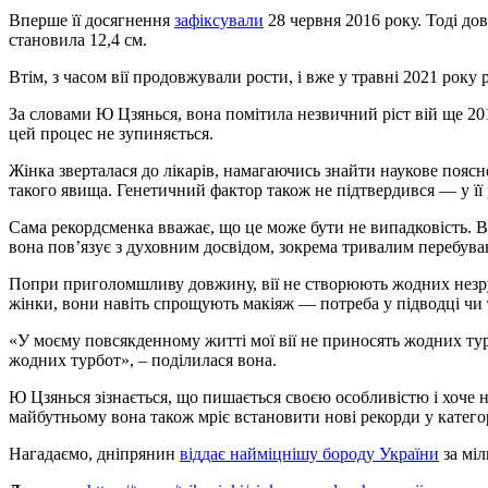
Вперше її досягнення
зафіксували
28 червня 2016 року. Тоді дов
становила 12,4 см.
Втім, з часом вії продовжували рости, і вже у травні 2021 року
За словами Ю Цзянься, вона помітила незвичний ріст вій ще 20
цей процес не зупиняється.
Жінка зверталася до лікарів, намагаючись знайти наукове пояс
такого явища. Генетичний фактор також не підтвердився — у її 
Сама рекордсменка вважає, що це може бути не випадковість. Во
вона пов’язує з духовним досвідом, зокрема тривалим перебува
Попри приголомшливу довжину, вії не створюють жодних незру
жінки, вони навіть спрощують макіяж — потреба у підводці чи 
«У моєму повсякденному житті мої вії не приносять жодних тур
жодних турбот», – поділилася вона.
Ю Цзянься зізнається, що пишається своєю особливістю і хоче 
майбутньому вона також мріє встановити нові рекорди у катего
Нагадаємо, дніпрянин
віддає найміцнішу бороду України
за міл