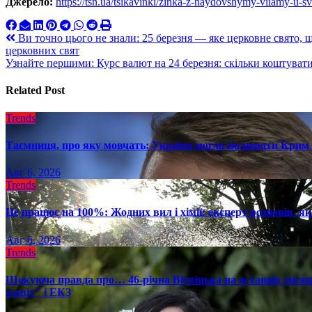
Джерело:
https://tsn.ua/tsikavinki/zinka-z-naydovshymy-viiamy-u-s
Навигация
Ви точно цього не знали: 25 березня — яке церковне свято, 
церковних свят
по
Узнайте першими: Курс валют на 24 березня: скільки коштувати
записям
Related Post
Trends
Таємниця, про яку мовчать: Україна могла ізолювати Крим 
Авг 6, 2026
Trends
Це працює на 100%: Жодних вил і хімії: експерт розповів, я
Авг 6, 2026
Trends
Шокуюча правда про… 46-річна Вітвіцька на останніх місяця
живіт" і ЕКЗ