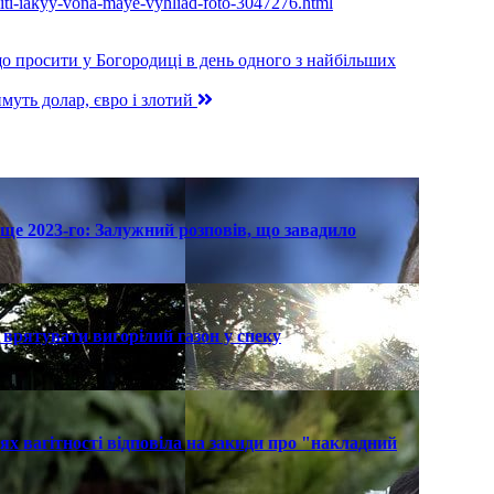
viti-iakyy-vona-maye-vyhliad-foto-3047276.html
що просити у Богородиці в день одного з найбільших
муть долар, євро і злотий
ще 2023-го: Залужний розповів, що завадило
к врятувати вигорілий газон у спеку
х вагітності відповіла на закиди про "накладний