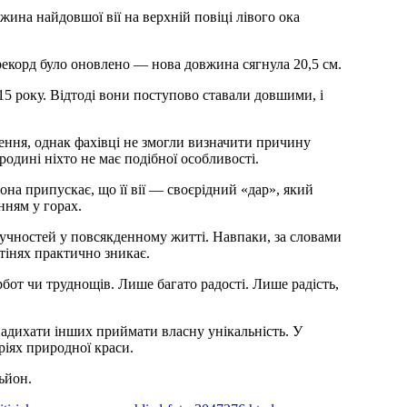
жина найдовшої вії на верхній повіці лівого ока
 рекорд було оновлено — нова довжина сягнула 20,5 см.
15 року. Відтоді вони поступово ставали довшими, і
нення, однак фахівці не змогли визначити причину
родині ніхто не має подібної особливості.
на припускає, що її вії — своєрідний «дар», який
нням у горах.
чностей у повсякденному житті. Навпаки, за словами
тінях практично зникає.
бот чи труднощів. Лише багато радості. Лише радість,
надихати інших приймати власну унікальність. У
ріях природної краси.
ьйон.