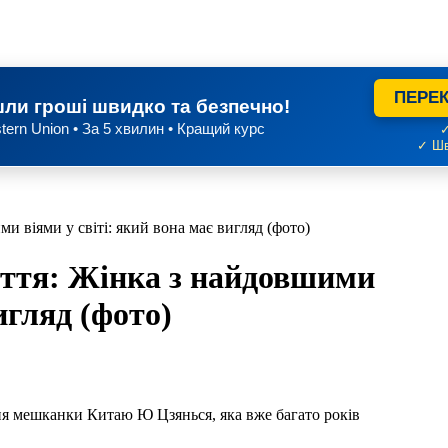
ПЕРЕК
ли гроші швидко та безпечно!
tern Union • За 5 хвилин • Кращий курс
✓
✓ Шв
и віями у світі: який вона має вигляд (фото)
иття: Жінка з найдовшими
игляд (фото)