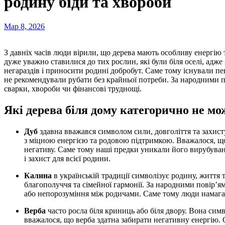
родину біди та хвороби
Мар 8, 2026
З давніх часів люди вірили, що дерева мають особливу енергію та здатні впливати на життя людини. Наші предки
дуже уважно ставилися до тих рослин, які були біля оселі, адже
негараздів і приносити родині добробут. Саме тому існували пе
не рекомендували рубати без крайньої потреби. За народними 
сварки, хвороби чи фінансові труднощі.
Які дерева біля дому категорично не мо
Дуб
здавна вважався символом сили, довголіття та захист
з міцною енергією та родовою підтримкою. Вважалося, що 
негативу. Саме тому наші предки уникали його вирубуван
і захист для всієї родини.
Калина
в українській традиції символізує родину, життя 
благополуччя та сімейної гармонії. За народними повір’я
або непорозуміння між родичами. Саме тому люди намагал
Верба
часто росла біля криниць або біля двору. Вона сим
вважалося, що верба здатна забирати негативну енергію. 