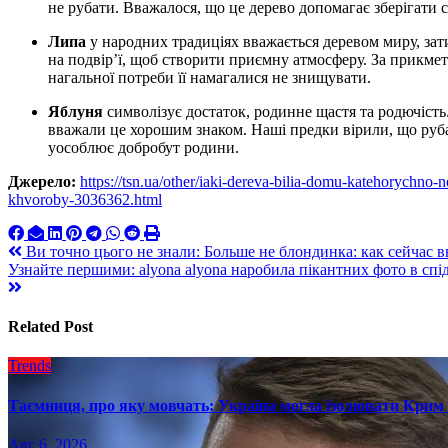
не рубати. Вважалося, що це дерево допомагає зберігати сп
Липа
у народних традиціях вважається деревом миру, зати
на подвір’ї, щоб створити приємну атмосферу. За прикмет
нагальної потреби її намагалися не знищувати.
Яблуня
символізує достаток, родинне щастя та родючість.
вважали це хорошим знаком. Наші предки вірили, що руб
уособлює добробут родини.
Джерело:
https://tsn.ua/other/iaki-dereva-bilia-domu-katehorychno
khvoroby-3036362.html
Навигация
Ви точно цього не знали: Больше не блондинка: как сейчас
Узнайте першими: alyona alyona наробила пікантних фото в спі
по
записям
Related Post
Trends
Таємниця, про яку мовчать: Україна могла ізолювати Крим 
Авг 6, 2026