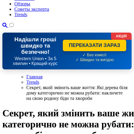
Обзоры
Советы эксперта
Trends
АКЦІЯ
Надішли гроші
швидко та
ПЕРЕКАЗАТИ ЗАРАЗ
безпечно!
✓ Без комісії
Western Union • За 5
✓ Швидко та вигідно
хвилин • Кращий курс
Главная
Trends
Секрет, який змінить ваше життя: Які дерева біля
дому категорично не можна рубати: накличете
на свою родину біди та хвороби
Секрет, який змінить ваше жи
категорично не можна рубати: