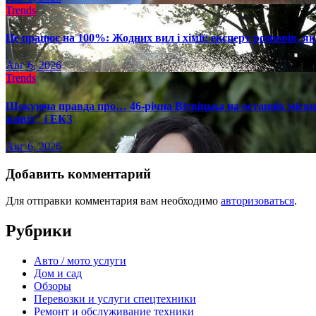
Trends
Це працює на 100%: Жодних вил і хімії: експерт розповів, я
Авг 6, 2026
Trends
Шокуюча правда про… 46-річна Вітвіцька на останніх місяця
живіт" і ЕКЗ
Авг 6, 2026
Добавить комментарий
Для отправки комментария вам необходимо
авторизоваться
.
Рубрики
Авто / мото услуги
Дом и сад
Обзоры
Перевозки и услуги спецтехники
Ремонт и обслуживание техники