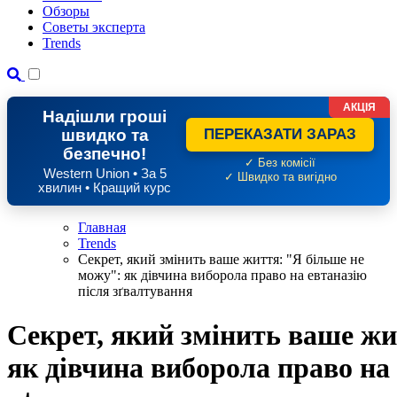
Обзоры
Советы эксперта
Trends
АКЦІЯ
Надішли гроші
швидко та
ПЕРЕКАЗАТИ ЗАРАЗ
безпечно!
✓ Без комісії
Western Union • За 5
✓ Швидко та вигідно
хвилин • Кращий курс
Главная
Trends
Секрет, який змінить ваше життя: "Я більше не
можу": як дівчина виборола право на евтаназію
після зґвалтування
Секрет, який змінить ваше жи
як дівчина виборола право на 