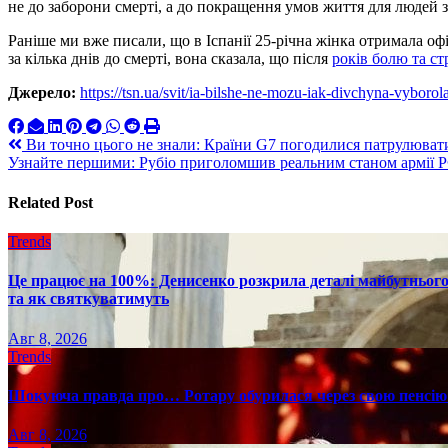
не до заборони смерті, а до покращення умов життя для людей з
Раніше ми вже писали, що в Іспанії 25-річна жінка отримала офі
за кілька днів до смерті, вона сказала, що після
років болю та ст
Джерело:
https://tsn.ua/svit/ia-bilshe-ne-mozu-iak-divchyna-vyboro
Навигация
Ви точно цього не знали: Країни G7 погодилися патрулювати
Узнайте першими: Рубіо приголомшив реальним станом армії 
по
записям
Related Post
Trends
Це працює на 100%: Денисенко розкрила деталі майбутнього в
та як святкуватимуть
Авг 8, 2026
Trends
Шокуюча правда про… Ротару обурилася через свою пенсію 
Авг 8, 2026