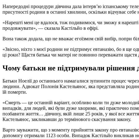
Напередодні процедури дівчина дала інтерв’ю іспанському теле
присутності родини в останні хвилини, оскільки відчуває себе 
«Нарешті мені це вдалося, тож подивимося, чи зможу я нарешті
продовжувати», — сказала Кастільйо в ефірі.
Вона також додала, що не вважає егоїзмом свій вибір, попри біл
«Звісно, ніхто з моєї родини не підтримує евтаназію, бо я ще о
ці роки? Щастя батька чи матері не повинно переважати щастя 
Чому батьки не підтримували рішення 
Батьки Ноелії до останнього намагалися зупинити процес через
людини. Адвокат Полонія Кастельянос, яка представляла родину
їй померти.
«Смерть — це останній варіант, особливо коли ти дуже молодий
випадків, для людей, які були дуже хворими, які практично по
позбавити життя… дівчину, якій лише 25 років, у якої все житт
Кастельянос, закликавши до термінового скасування закону.
Варто зауважити, що з моменту прийняття закону про евтаназію в
допомогу отримали 1123 особи. Випадок Кастільйо викликав н