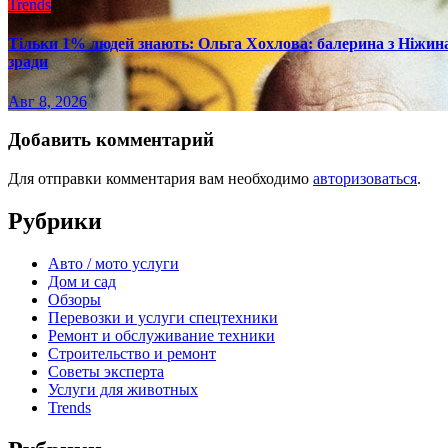
Trends
Тільки 1% людей знають: Ольга Хохлова: балерина з Ніжина 
зради
Авг 8, 2026
Добавить комментарий
Для отправки комментария вам необходимо
авторизоваться
.
Рубрики
Авто / мото услуги
Дом и сад
Обзоры
Перевозки и услуги спецтехники
Ремонт и обслуживание техники
Строительство и ремонт
Советы эксперта
Услуги для животных
Trends