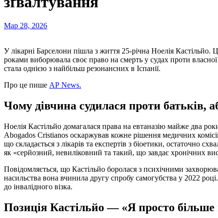
зґвалтування
Мар 28, 2026
У лікарні Барселони пішла з життя 25-річна Ноелія Кастільйо. Ц
роками виборювала своє право на смерть у судах проти власної 
стала однією з найбільш резонансних в Іспанії.
Про це пише
AP News.
Чому дівчина судилася проти батьків, 
Ноелія Кастільйо домагалася права на евтаназію майже два роки.
Abogados Cristianos оскаржував кожне рішення медичних комісі
що складається з лікарів та експертів з біоетики, остаточно схв
як «серйозний, невиліковний та такий, що завдає хронічних в
Повідомляється, що Кастільйо боролася з психічними захворюва
насильства вона вчинила другу спробу самогубства у 2022 році.
до інвалідного візка.
Позиція Кастільйо — «Я просто більше