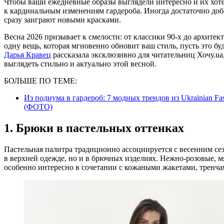
Чтобы ваши ежедневные образы выглядели интересно и их хотелось рассматривать, совсем не обязательно прибегать
к кардинальным изменениям гардероба. Иногда достаточно доб
сразу заиграют новыми красками.
Весна 2026 призывает к смелости: от классики 90-х до архите
одну вещь, которая мгновенно обновит ваш стиль, пусть это бу
Дарья Кравец
рассказала эксклюзивно для читательниц Хочу.ua,
выглядеть стильно и актуально этой весной.
БОЛЬШЕ ПО ТЕМЕ:
Из подиума в гардероб: 7 модных трендов из Ukrainian F
(ФОТО)
1. Брюки в пастельных оттенках
Пастельная палитра традиционно ассоциируется с весенним сезо
в верхней одежде, но и в брючных изделиях. Нежно-розовые, 
особенно интересно в сочетании с кожаными жакетами, тренч