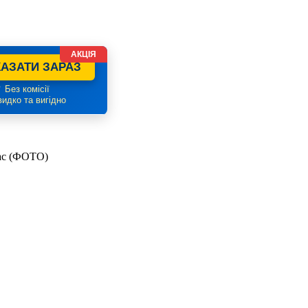
АКЦІЯ
АЗАТИ ЗАРАЗ
 Без комісії
идко та вигідно
час (ФОТО)