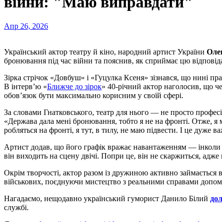
війни: "Маю виправдати"
Апр 26, 2026
Український актор театру й кіно, народний артист України
Оле
бронювання під час війни та пояснив, як сприймає цю відповіда
Зірка стрічок «Довбуш» і «Гуцулка Ксеня» зізнався, що нині п
В інтерв’ю «
Ближче до зірок
» 40-річний актор наголосив, що ч
обов’язок бути максимально корисним у своїй сфері.
За словами Гнатковського, театр для нього — не просто професія
«Держава дала мені бронювання, тобто я не на фронті. Отже, я м
робляться на фронті, я тут, в тилу, не маю підвести. І це дуже в
Артист додав, що його графік вражає навантаженням — інколи д
він виходить на сцену двічі. Попри це, він не скаржиться, адж
Окрім творчості, актор разом із дружиною активно займаєтьс
військових, поєднуючи мистецтво з реальними справами допом
Нагадаємо, нещодавно український гуморист Данило Білий
дол
службі.