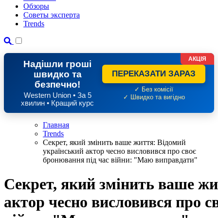
Обзоры
Советы эксперта
Trends
АКЦІЯ
Надішли гроші
швидко та
ПЕРЕКАЗАТИ ЗАРАЗ
безпечно!
✓ Без комісії
Western Union • За 5
✓ Швидко та вигідно
хвилин • Кращий курс
Главная
Trends
Секрет, який змінить ваше життя: Відомий
український актор чесно висловився про своє
бронювання під час війни: "Маю виправдати"
Секрет, який змінить ваше жи
актор чесно висловився про с