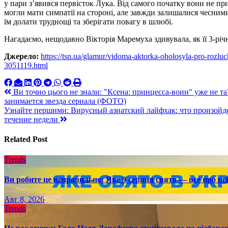
у пари з’явився первісток Лука. Від самого початку вони не п
могли мати симпатії на стороні, але завжди залишалися чесним
їм долати труднощі та зберігати повагу в шлюбі.
Нагадаємо, нещодавно Вікторія Маремуха здивувала, як її 3-рі
Джерело:
https://tsn.ua/glamur/vidoma-aktorka-oholosyla-pro-rozlu
3051119.html
Навигация
Ви точно цього не знали: "Ксена: принцесса-воин" уже не та
занимается звезда сериала (ФОТО)
по
Узнайте першими: Вирусный азиатский лайфхак: что произойде
записям
течение недели
Related Post
Trends
Ви робите це неправильно: Яке 9 серпня свято — все про це
Авг 8, 2026
Trends