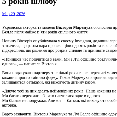
5 років шлюбу
Мар 29, 2026
Українська акторка та модель
Вікторія Маремуха
оголосила пр
Беллє
після майже п’яти років спільного життя.
Новину Вікторія опублікувала у своєму Instagram, додавши сері
зазначила, що разом пара провела цілих десять років та така л
підкреслила, що рішення про розрив спільне та прийняте свід
«Прийшов час поділитися з вами. Ми з Луї офіційно розлучилис
одного»
,
— написала Вікторія.
Вона подякувала партнеру за спільні роки та всі пережиті моме
кохання просто змінило форму. Також Маремуха виразила вдячні
залишаються батьками, які виховують дитину разом.
«Дякую тобі за цих десять неймовірних років. Наше кохання не
Ми багато пережили і багато навчилися одне в одного.
Ми більше не подружжя. Але ми — батьки, які виховують особист
акторка.
Варто зазначити, Вікторія Маремуха та Луї Беллє офіційно одруж