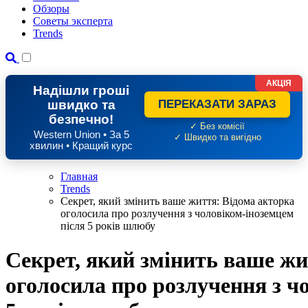
Обзоры
Советы эксперта
Trends
АКЦІЯ
Надішли гроші
швидко та
ПЕРЕКАЗАТИ ЗАРАЗ
безпечно!
✓ Без комісії
Western Union • За 5
✓ Швидко та вигідно
хвилин • Кращий курс
Главная
Trends
Секрет, який змінить ваше життя: Відома акторка
оголосила про розлучення з чоловіком-іноземцем
після 5 років шлюбу
Секрет, який змінить ваше жи
оголосила про розлучення з ч