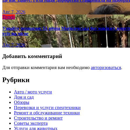
Це вас здивує: Гола Надя Дорофєєва станцювала на підборах
Авг 7, 2026
Trends
Узнайте першими: 51-річна Могилевська без макіяжу жорстк
усіх на місце
Авг 7, 2026
Добавить комментарий
Для отправки комментария вам необходимо
авторизоваться
.
Рубрики
Авто / мото услуги
Дом и сад
Обзоры
Перевозки и услуги спецтехники
Ремонт и обслуживание техники
Строительство и ремонт
Советы эксперта
Услуги для животных