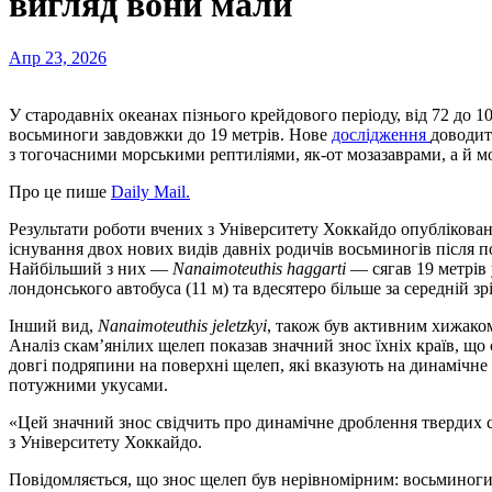
вигляд вони мали
Апр 23, 2026
У стародавніх океанах пізнього крейдового періоду, від 72 до 100 мільйонів років тому, панували колосальні
восьминоги завдовжки до 19 метрів. Нове
дослідження
доводит
з тогочасними морськими рептиліями, як-от мозазаврами, а й м
Про це пише
Daily Mail.
Результати роботи вчених з Університету Хоккайдо опублікован
існування двох нових видів давніх родичів восьминогів після 
Найбільший з них —
Nanaimoteuthis haggarti
— сягав 19 метрів
лондонського автобуса (11 м) та вдесятеро більше за середній з
Інший вид,
Nanaimoteuthis jeletzkyi
, також був активним хижаком
Аналіз скам’янілих щелеп показав значний знос їхніх країв, що
довгі подряпини на поверхні щелеп, які вказують на динамічне 
потужними укусами.
«Цей значний знос свідчить про динамічне дроблення твердих 
з Університету Хоккайдо.
Повідомляється, що знос щелеп був нерівномірним: восьминоги