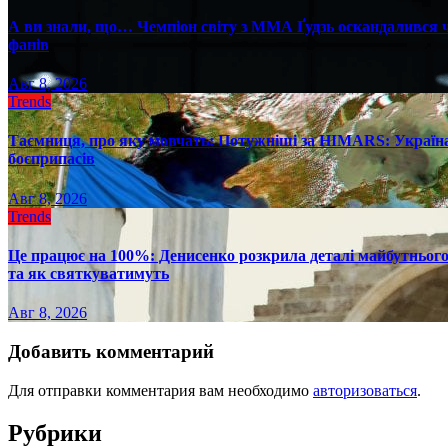
А ви знали, що… Чемпіон світу з ММА Ґудзь оскандалився че
фанів
Авг 8, 2026
Trends
Таємниця, про яку мовчать: Потужніші за HIMARS: Україна
боєприпасів
Авг 8, 2026
Trends
Це працює на 100%: Денисенко розкрила деталі майбутнього в
та як святкуватимуть
Авг 8, 2026
Добавить комментарий
Для отправки комментария вам необходимо
авторизоваться
.
Рубрики