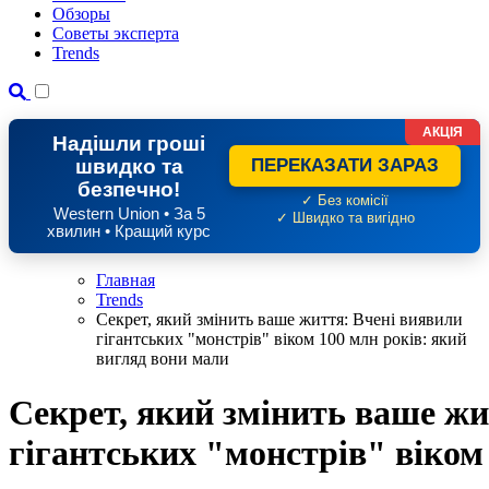
Обзоры
Советы эксперта
Trends
АКЦІЯ
Надішли гроші
швидко та
ПЕРЕКАЗАТИ ЗАРАЗ
безпечно!
✓ Без комісії
Western Union • За 5
✓ Швидко та вигідно
хвилин • Кращий курс
Главная
Trends
Секрет, який змінить ваше життя: Вчені виявили
гігантських "монстрів" віком 100 млн років: який
вигляд вони мали
Секрет, який змінить ваше жи
гігантських "монстрів" віком