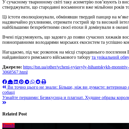
У сучасному тваринному світі таку асиметрію пов’язують із ви
стверджувати, що стародавні восьминоги вже мільйони років т
Ці істоти еволюціонували, обмінявши твердий панцир на м’яке т
надзвичайно рухливими, отримати гострий зір та високий інтел
найбільшими безхребетними своєї епохи й домінували в океані 
Вчені підсумовують, що задовго до появи сучасних хижаків вос
повноправними володарями морських екосистем та успішно ко
Нагадаємо, під час розкопок на місці стародавнього поселення
найдавнішого римського військового табору
та унікальний обву
Джерело:
https://tsn.ua/other/vcheni-vyiavyly-hihantskykh-monstr
3068567.html
Навигация
Ви точно цього не знали: Більше, ніж ви думаєте: ветеринар
собаці
по
Узнайте першими: Безвкусица и плагиат. Худшие образы коро
записям
Related Post
Trends