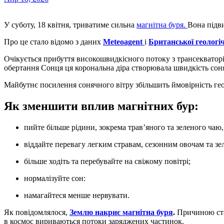
У суботу, 18 квітня, триватиме сильна
магнітна буря.
Вона підви
Про це стало відомо з даних
Мeteoagent
і
Британської геологі
Очікується прибуття високошвидкісного потоку з трансекваторі
обертання Сонця ця корональна діра створювала швидкість соня
Майбутнє посилення сонячного вітру збільшить ймовірність ге
Як зменшити вплив магнітних бур:
пийте більше рідини, зокрема трав’яного та зеленого чаю,
віддайте перевагу легким стравам, сезонним овочам та зел
більше ходіть та перебувайте на свіжому повітрі;
нормалізуйте сон:
намагайтеся менше нервувати.
Як повідомлялося,
Землю накриє магнітна буря
.
Причиною ста
в космос вириваються потоки заряджених частинок.