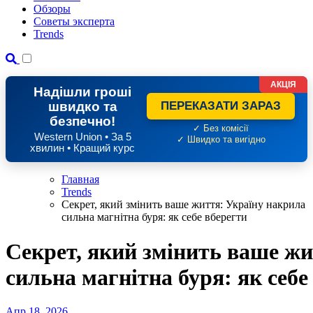
Обзоры
Советы эксперта
Trends
АКЦІЯ
Надішли гроші
швидко та
ПЕРЕКАЗАТИ ЗАРАЗ
безпечно!
✓ Без комісії
Western Union • За 5
✓ Швидко та вигідно
хвилин • Кращий курс
Главная
Trends
Секрет, який змінить ваше життя: Україну накрила
сильна магнітна буря: як себе вберегти
Секрет, який змінить ваше жи
сильна магнітна буря: як себе
Апр 18, 2026