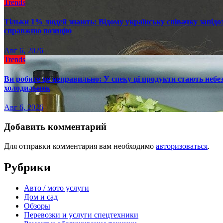
Trends
Тільки 1% людей знають: Відому українську співачку запід
справжню позицію
Авг 6, 2026
Trends
Ви робите це неправильно: У спеку ці продукти стають небез
холодильник
Авг 6, 2026
Добавить комментарий
Для отправки комментария вам необходимо
авторизоваться
.
Рубрики
Авто / мото услуги
Дом и сад
Обзоры
Перевозки и услуги спецтехники