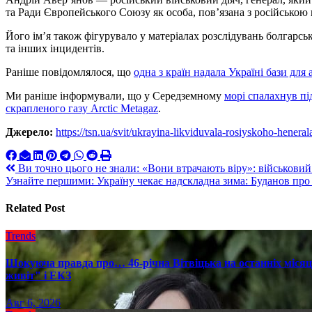
та Ради Європейського Союзу як особа, пов’язана з російською
Його ім’я також фігурувало у матеріалах розслідувань болгарсь
та інших інцидентів.
Раніше повідомлялося, що
одна з країн надала Україні бази для
Ми раніше інформували, що у Середземному
морі спалахнув пі
скрапленого газу Arctic Metagaz
.
Джерело:
https://tsn.ua/svit/ukrayina-likviduvala-rosiyskoho-hen
Навигация
Ви точно цього не знали: «Вони втрачають віру»: військовий
Узнайте першими: Україну чекає надскладна зима: Буданов про
по
записям
Related Post
Trends
Шокуюча правда про… 46-річна Вітвіцька на останніх місяця
живіт" і ЕКЗ
Авг 6, 2026