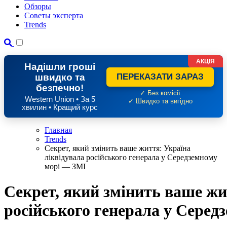
Обзоры
Советы эксперта
Trends
АКЦІЯ
Надішли гроші
швидко та
ПЕРЕКАЗАТИ ЗАРАЗ
безпечно!
✓ Без комісії
Western Union • За 5
✓ Швидко та вигідно
хвилин • Кращий курс
Главная
Trends
Секрет, який змінить ваше життя: Україна
ліквідувала російського генерала у Середземному
морі — ЗМІ
Секрет, який змінить ваше жи
російського генерала у Сере