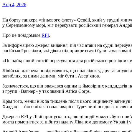
Апр 4, 2026
На борту танкера «тіньового флоту» Qendil, який у грудні минулого року потрапив під атаку українських дронів
у Середземному морі, міг перебувати російський генерал Андрі
Про це повідомляє
RFI
.
За інформацією джерел видання, під час атаки на судні перебу
російської розвідки, які діяли під прикриттям і були замасковані
«Це найкращий спосіб пересування для російського розвідника»
Лівійські джерела повідомляють, що внаслідок удару загинули 
загиблих, за цими даними, міг бути і Авер’янов.
Зазначається, що він вважався одним із ймовірних кандидатів н
з групи «Вагнер» у так званий Africa Corps.
Крім того, менш ніж за тиждень після цього інциденту загинув 
Хаддад — його літак зазнав аварії в Туреччині невдовзі після в
Джерела RFI у Лівії припускають, що ці події можуть бути пов’я
могла помститися за нібито надану Ліваном допомогу Україні у
Андрій Авер’янов — російський військовий діяч, генерал, яки