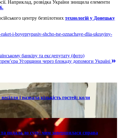
сії. Наприклад, розвідка України знищила елементи
6.
осійського центру безпілотних
технологій у Донецьку
m-raket-i-boyeprypasiv-shcho-tse-oznachaye-dlia-ukrayiny-
їнському банкіру та ексдепутату (фото)
 премʼєра Угорщини через блокаду допомоги Україні
есілля і назвала кількість гостей: коли
та подала до суду: чим завершилася справа