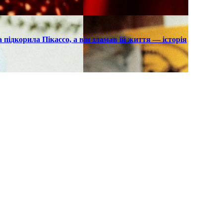
підкорила Пікассо, а він зламав їй життя — історія