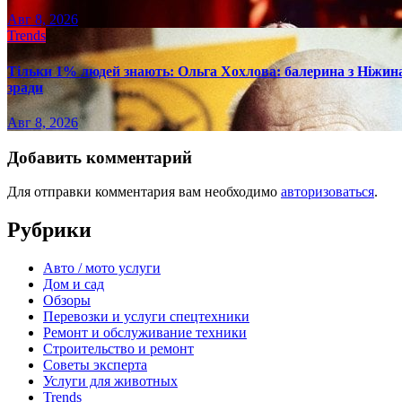
Авг 8, 2026
Trends
Тільки 1% людей знають: Ольга Хохлова: балерина з Ніжина 
зради
Авг 8, 2026
Добавить комментарий
Для отправки комментария вам необходимо
авторизоваться
.
Рубрики
Авто / мото услуги
Дом и сад
Обзоры
Перевозки и услуги спецтехники
Ремонт и обслуживание техники
Строительство и ремонт
Советы эксперта
Услуги для животных
Trends