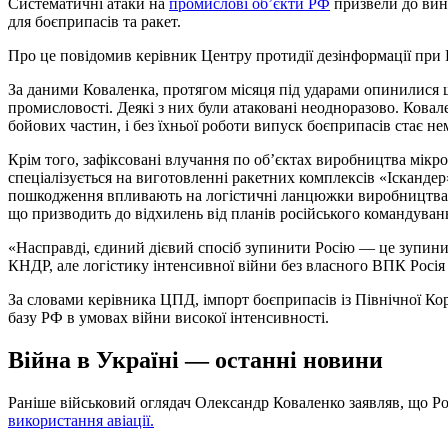
Систематичні атаки на
промислові об’єкти РФ
призвели до вин
для боєприпасів та ракет.
Про це повідомив керівник Центру протидії дезінформації пр
За даними Коваленка, протягом місяця під ударами опинилися 
промисловості. Деякі з них були атаковані неодноразово. Ковале
бойових частин, і без їхньої роботи випуск боєприпасів стає н
Крім того, зафіксовані влучання по об’єктах виробництва мікро
спеціалізується на виготовленні ракетних комплексів «Іскандер
пошкодження впливають на логістичні ланцюжки виробництва т
що призводить до відхилень від планів російського командуван
«Насправді, єдиний дієвий спосіб зупинити Росію — це зупинит
КНДР, але логістику інтенсивної війни без власного ВПК Росія
За словами керівника ЦПД, імпорт боєприпасів із Північної Ко
базу РФ в умовах війни високої інтенсивності.
Війна в Україні — останні новини
Раніше військовий оглядач Олександр Коваленко заявляв, що Ро
використання авіації.