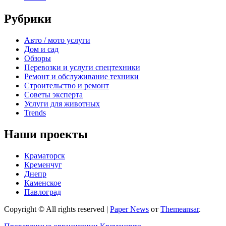
Рубрики
Авто / мото услуги
Дом и сад
Обзоры
Перевозки и услуги спецтехники
Ремонт и обслуживание техники
Строительство и ремонт
Советы эксперта
Услуги для животных
Trends
Наши проекты
Краматорск
Кременчуг
Днепр
Каменское
Павлоград
Copyright © All rights reserved
|
Paper News
от
Themeansar
.