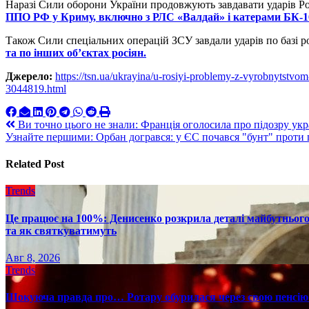
Наразі Сили оборони України продовжують завдавати ударів Ро
ППО РФ у Криму, включно з РЛС «Валдай» і катерами БК-1
Також Сили спеціальних операцій ЗСУ завдали ударів по базі р
та по інших об’єктах росіян.
Джерело:
https://tsn.ua/ukrayina/u-rosiyi-problemy-z-vyrobnytstvo
3044819.html
Навигация
Ви точно цього не знали: Франція оголосила про підозру укра
Узнайте першими: Орбан догрався: у ЄС почався "бунт" проти
по
записям
Related Post
Trends
Це працює на 100%: Денисенко розкрила деталі майбутнього в
та як святкуватимуть
Авг 8, 2026
Trends
Шокуюча правда про… Ротару обурилася через свою пенсію 