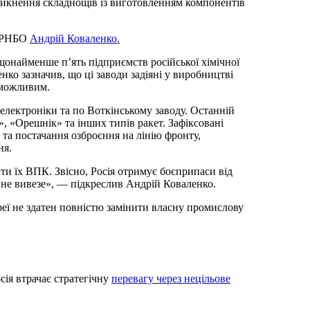
икнення складнощів із виготовленням компонентів
и РНБО
Андрій Коваленко.
щонайменше п’ять підприємств російської хімічної
нко зазначив, що ці заводи задіяні у виробництві
еможливим.
електроніки та по Воткінському заводу. Останній
», «Орешнік» та інших типів ракет. Зафіксовані
а постачання озброєння на лінію фронту,
ня.
и їх ВПК. Звісно, Росія отримує боєприпаси від
 не вивезе», — підкреслив Андрій Коваленко.
реї не здатен повністю замінити власну промислову
сія втрачає стратегічну
перевагу через нецільове