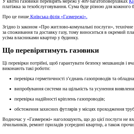
У квітні газовики перевірять мережі у 409 багатоповерхівках
К
платіжка за техобслуговування. Сума буде різною для кожного 
Про це пише
Київська філія «Газмережі».
Згідно із законом «Про житлово-комунальні послуги», технічне
за споживання та доставку газу, тому виноситься в окремий пла
усіма власниками квартир у будинку.
Що перевірятимуть газовики
Ці перевірки потрібні, щоб гарантувати безпеку мешканців і вча
виконають такі роботи:
перевірка герметичності з’єднань газопроводів та обладн
випробування системи на щільність та усунення виявлени
перевірка надійності кріплень газопроводів;
обстеження захисних футлярів у місцях проходження труб
Водночас у «Газмережі» наголошують, що до цієї послуги не в
лічильників, ремонт приладів усередині квартир, а також проч