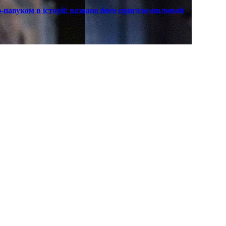
павуком в історії: названо його приголомшливий