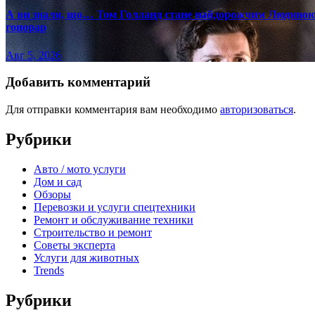
А ви знали, що… Том Голланд стане найдорожчим Людиною-
гонорар
Авг 5, 2026
Добавить комментарий
Для отправки комментария вам необходимо
авторизоваться
.
Рубрики
Авто / мото услуги
Дом и сад
Обзоры
Перевозки и услуги спецтехники
Ремонт и обслуживание техники
Строительство и ремонт
Советы эксперта
Услуги для животных
Trends
Рубрики