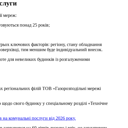
ослуги
ії мереж:
товуються понад 25 років;
 трьох ключових факторів: регіону, стану обладнання
поверхівці, тим меншим буде індивідуальний внесок.
роте для невеликих будинків із розгалуженими
х регіональних філій ТОВ «Газорозподільні мережі
 щодо свого будинку у спеціальному розділі «Технічне
 на комунальні послуги від 2026 року.
заправився на 60 літрів дизелю і втік, не заплативши.