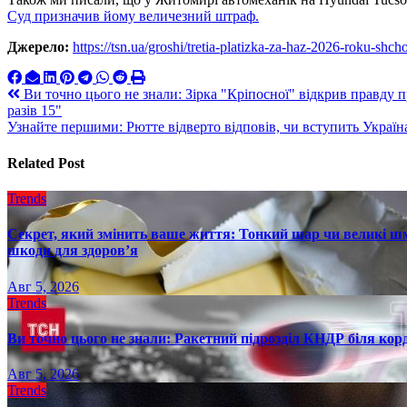
Суд призначив йому величезний штраф.
Джерело:
https://tsn.ua/groshi/tretia-platizka-za-haz-2026-roku-sh
Навигация
Ви точно цього не знали: Зірка "Кріпосної" відкрив правду 
разів 15"
по
Узнайте першими: Рютте відверто відповів, чи вступить Укра
записям
Related Post
Trends
Секрет, який змінить ваше життя: Тонкий шар чи великі шм
шкоди для здоров’я
Авг 5, 2026
Trends
Ви точно цього не знали: Ракетний підрозділ КНДР біля ко
Авг 5, 2026
Trends