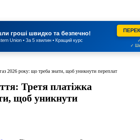
ПЕРЕК
ли гроші швидко та безпечно!
tern Union • За 5 хвилин • Кращий курс
✓
✓ Шв
 газ 2026 року: що треба знати, щоб уникнути переплат
ття: Третя платіжка
ати, щоб уникнути