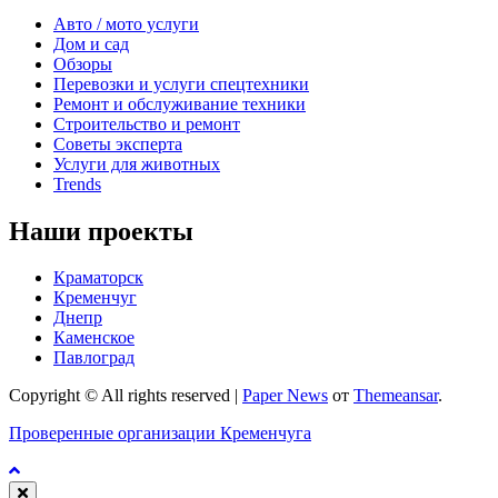
Авто / мото услуги
Дом и сад
Обзоры
Перевозки и услуги спецтехники
Ремонт и обслуживание техники
Строительство и ремонт
Советы эксперта
Услуги для животных
Trends
Наши проекты
Краматорск
Кременчуг
Днепр
Каменское
Павлоград
Copyright © All rights reserved
|
Paper News
от
Themeansar
.
Проверенные организации Кременчуга