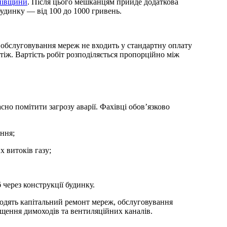
иївщини
. Після цього мешканцям прийде додаткова
будинку — від 100 до 1000 гривень.
 обслуговування мереж не входить у стандартну оплату
тіж. Вартість робіт розподіляється пропорційно між
сно помітити загрозу аварії. Фахівці обов’язково
ання;
х витоків газу;
 через конструкції будинку.
ходять капітальний ремонт мереж, обслуговування
ищення димоходів та вентиляційних каналів.