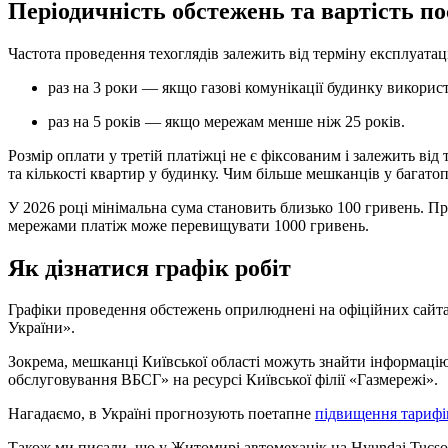
Періодичність обстежень та вартість п
Частота проведення техоглядів залежить від терміну експлуатац
раз на 3 роки — якщо газові комунікації будинку викорис
раз на 5 років — якщо мережам менше ніж 25 років.
Розмір оплати у третій платіжці не є фіксованим і залежить від
та кількості квартир у будинку. Чим більше мешканців у багато
У 2026 році мінімальна сума становить близько 100 гривень. П
мережами платіж може перевищувати 1000 гривень.
Як дізнатися графік робіт
Графіки проведення обстежень оприлюднені на офіційних сайта
України».
Зокрема, мешканці Київської області можуть знайти інформацію
обслуговування ВБСГ» на ресурсі Київської філії «Газмережі».
Нагадаємо, в Україні прогнозують поетапне
підвищення тарифів
Також ми писали, що у Житомирі автомеханік на Hyundai Tucson 