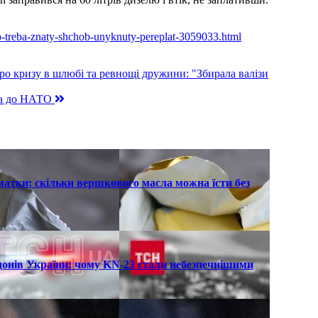
cho-treba-znaty-shchob-unyknuty-pereplat-3059033.html
про кризу в шлюбі та ревнощі дружини: "Збирала валізи
їна до НАТО
атки: скільки вершкового масла можна їсти без
рдонів України: чому KN-23 стали небезпечнішими