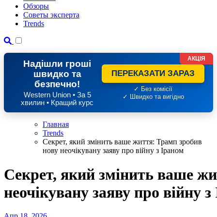
Обзоры
Советы эксперта
Trends
АКЦІЯ
Надішли гроші
швидко та
ПЕРЕКАЗАТИ ЗАРАЗ
безпечно!
✓ Без комісії
Western Union • За 5
✓ Швидко та вигідно
хвилин • Кращий курс
Главная
Trends
Секрет, який змінить ваше життя: Трамп зробив
нову неочікувану заяву про війну з Іраном
Секрет, який змінить ваше жи
неочікувану заяву про війну з
Апр 18, 2026