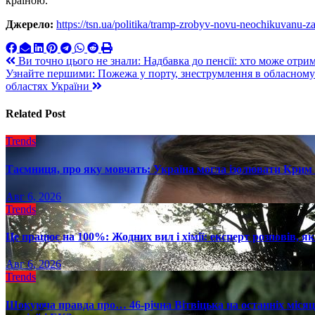
країною.
Джерело:
https://tsn.ua/politika/tramp-zrobyv-novu-neochikuvanu-
Навигация
Ви точно цього не знали: Надбавка до пенсії: хто може отри
Узнайте першими: Пожежа у порту, знеструмлення в обласному ц
по
областях України
записям
Related Post
Trends
Таємниця, про яку мовчать: Україна могла ізолювати Крим 
Авг 6, 2026
Trends
Це працює на 100%: Жодних вил і хімії: експерт розповів, я
Авг 6, 2026
Trends
Шокуюча правда про… 46-річна Вітвіцька на останніх місяця