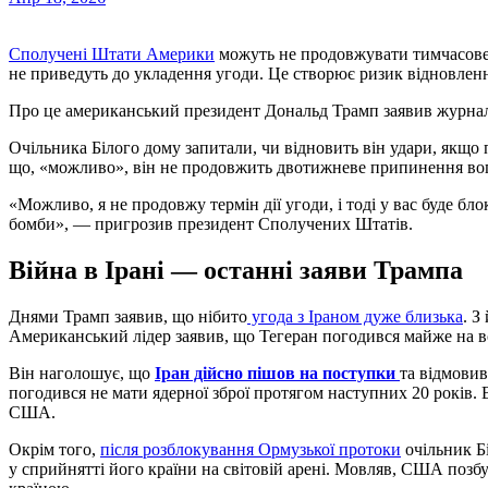
Сполучені Штати Америки
можуть не продовжувати тимчасове 
не приведуть до укладення угоди. Це створює ризик відновленн
Про це американський президент Дональд Трамп заявив журналі
Очільника Білого дому запитали, чи відновить він удари, якщо 
що, «можливо», він не продовжить двотижневе припинення вогн
«Можливо, я не продовжу термін дії угоди, і тоді у вас буде бло
бомби», — пригрозив президент Сполучених Штатів.
Війна в Ірані — останні заяви Трампа
Днями Трамп заявив, що нібито
угода з Іраном дуже близька
. З
Американський лідер заявив, що Тегеран погодився майже на 
Він наголошує, що
Іран дійсно пішов на поступки
та відмовив
погодився не мати ядерної зброї протягом наступних 20 років. 
США.
Окрім того,
після розблокування Ормузької протоки
очільник Б
у сприйнятті його країни на світовій арені. Мовляв, США позб