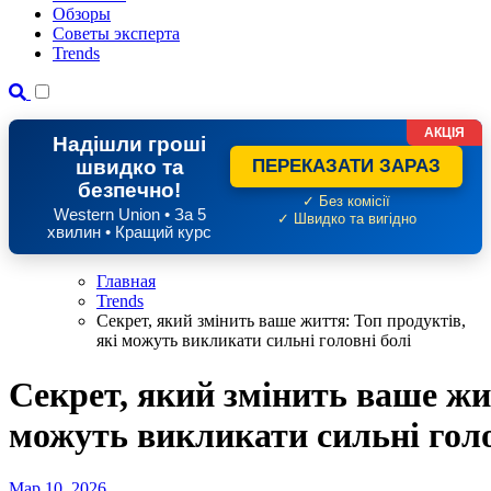
Обзоры
Советы эксперта
Trends
АКЦІЯ
Надішли гроші
швидко та
ПЕРЕКАЗАТИ ЗАРАЗ
безпечно!
✓ Без комісії
Western Union • За 5
✓ Швидко та вигідно
хвилин • Кращий курс
Главная
Trends
Секрет, який змінить ваше життя: Топ продуктів,
які можуть викликати сильні головні болі
Секрет, який змінить ваше жит
можуть викликати сильні голо
Мар 10, 2026