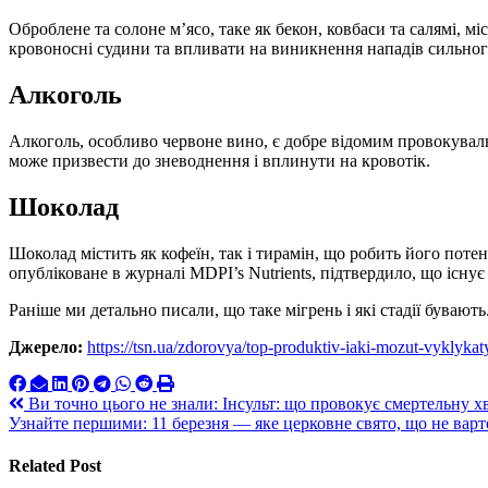
Оброблене та солоне м’ясо, таке як бекон, ковбаси та салямі, 
кровоносні судини та впливати на виникнення нападів сильно
Алкоголь
Алкоголь, особливо червоне вино, є добре відомим провокувал
може призвести до зневоднення і вплинути на кровотік.
Шоколад
Шоколад містить як кофеїн, так і тирамін, що робить його пот
опубліковане в журналі MDPI’s Nutrients, підтвердило, що існує
Раніше ми детально писали, що таке мігрень і які стадії бувают
Джерело:
https://tsn.ua/zdorovya/top-produktiv-iaki-mozut-vyklyka
Навигация
Ви точно цього не знали: Інсульт: що провокує смертельну хв
Узнайте першими: 11 березня — яке церковне свято, що не варт
по
записям
Related Post