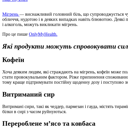
Мігрень
— виснажливий головний біль, що супроводжується чут
обличчя, нудотою і в деяких випадках навіть блювотою. Деякі 
і алкоголь, можуть викликати мігрень.
Про це пише
OnlyMyHealth.
Які продукти можуть спровокувати силь
Кофеїн
Хоча деяким людям, які страждають на мігрень, кофеїн може п
стати провокувальним фактором. Різке припинення споживання 
тому краще підтримувати постійну щоденну дозу і поступово зн
Витриманий сир
Витримані сири, такі як чеддер, пармезан і гауда, містять тирам
білки в сирі з часом руйнуються.
Перероблене м’ясо та ковбаса