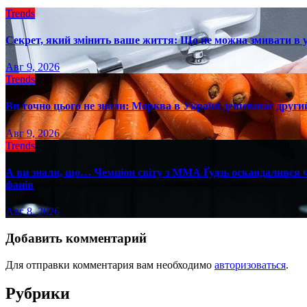
Trends
Секрет, який змінить ваше життя: Що не можна змивати в 
Авг 9, 2026
Trends
Ви точно цього не знали: Морква в Україні дешевшає другий
Авг 9, 2026
Trends
А ви знали, що… Чемпіон світу з ММА Ґудзь оскандалився че
фанів
Авг 8, 2026
Добавить комментарий
Для отправки комментария вам необходимо
авторизоваться
.
Рубрики