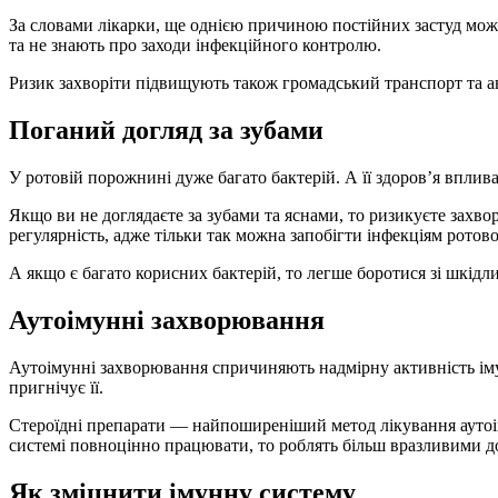
За словами лікарки, ще однією причиною постійних застуд можут
та не знають про заходи інфекційного контролю.
Ризик захворіти підвищують також громадський транспорт та а
Поганий догляд за зубами
У ротовій порожнині дуже багато бактерій. А її здоров’я вплива
Якщо ви не доглядаєте за зубами та яснами, то ризикуєте захвор
регулярність, адже тільки так можна запобігти інфекціям рото
А якщо є багато корисних бактерій, то легше боротися зі шкідл
Аутоімунні захворювання
Аутоімунні захворювання спричиняють надмірну активність іму
пригнічує її.
Стероїдні препарати — найпоширеніший метод лікування аутоім
системі повноцінно працювати, то роблять більш вразливими д
Як зміцнити імунну систему