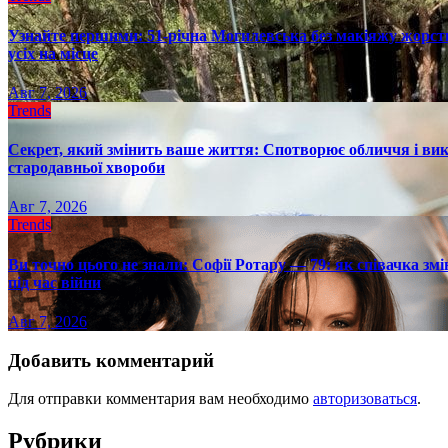
Узнайте першими: 51-річна Могилевська без макіяжу жорстк
усіх на місце
Авг 7, 2026
Trends
Секрет, який змінить ваше життя: Спотворює обличчя і вик
стародавньої хвороби
Авг 7, 2026
Trends
Ви точно цього не знали: Софії Ротару — 79: як співачка змі
під час війни
Авг 7, 2026
Добавить комментарий
Для отправки комментария вам необходимо
авторизоваться
.
Рубрики