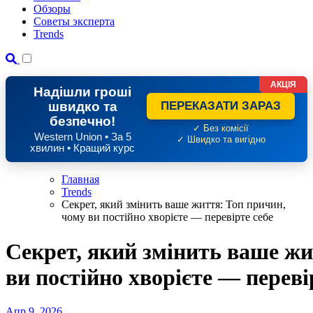
Обзоры
Советы эксперта
Trends
АКЦІЯ
Надішли гроші
швидко та
ПЕРЕКАЗАТИ ЗАРАЗ
безпечно!
✓ Без комісії
Western Union • За 5
✓ Швидко та вигідно
хвилин • Кращий курс
Главная
Trends
Секрет, який змінить ваше життя: Топ причин,
чому ви постійно хворієте — перевірте себе
Секрет, який змінить ваше жи
ви постійно хворієте — переві
Апр 9, 2026