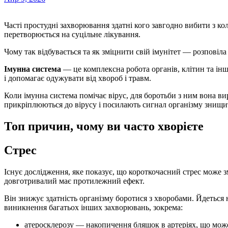
Часті простудні захворювання здатні кого завгодно вибити з колії. Якщо людина постійно хворіє, її життя
перетворюється на суцільне лікування.
Чому так відбувається та як зміцнити свій імунітет — розповіл
Імунна система
— це комплексна робота органів, клітин та інш
і допомагає одужувати від хвороб і травм.
Коли імунна система помічає вірус, для боротьби з ним вона вир
прикріплюються до вірусу і посилають сигнал організму знищи
Топ причин, чому ви часто хворієте
Стрес
Існує дослідження, яке показує, що короткочасний стрес може 
довготривалий має протилежний ефект.
Він знижує здатність організму боротися з хворобами. Йдеться 
виникнення багатьох інших захворювань, зокрема:
атеросклерозу — накопичення бляшок в артеріях, що мож