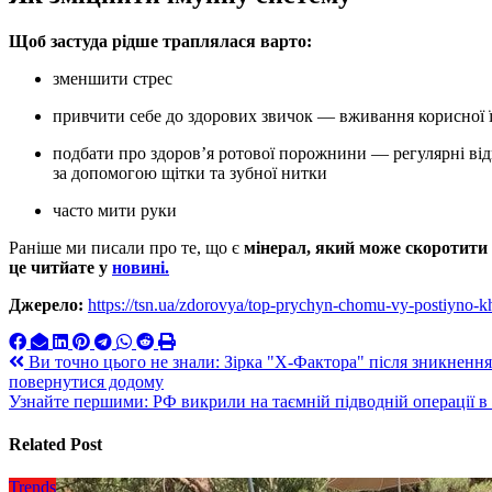
Щоб застуда рідше траплялася варто:
зменшити стрес
привчити себе до здорових звичок — вживання корисної їж
подбати про здоров’я ротової порожнини — регулярні відвідини стоматолога, чищення зубів двічі на день
за допомогою щітки та зубної нитки
часто мити руки
Раніше ми писали про те, що є
мінерал, який може скоротити 
це читйате у
новині.
Джерело:
https://tsn.ua/zdorovya/top-prychyn-chomu-vy-postiyno-k
Навигация
Ви точно цього не знали: Зірка "Х-Фактора" після зникнення
повернутися додому
по
Узнайте першими: РФ викрили на таємній підводній операції в
записям
Related Post
Trends