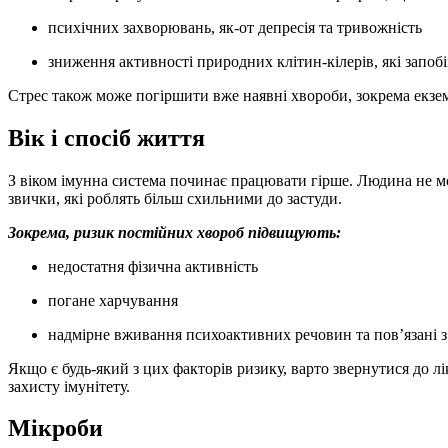
психічних захворювань, як-от депресія та тривожність
зниження активності природних клітин-кілерів, які зап
Стрес також може погіршити вже наявні хвороби, зокрема екзем
Вік і спосіб життя
З віком імунна система починає працювати гірше. Людина не мо
звички, які роблять більш схильними до застуди.
Зокрема, ризик постійних хвороб підвищують:
недостатня фізична активність
погане харчування
надмірне вживання психоактивних речовин та пов’язані 
Якщо є будь-який з цих факторів ризику, варто звернутися до л
захисту імунітету.
Мікроби