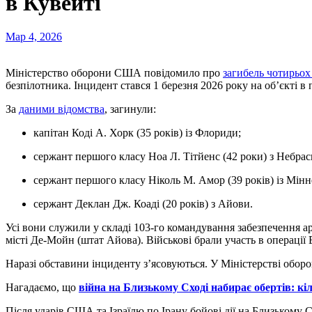
в Кувейті
Мар 4, 2026
Міністерство оборони США повідомило про
загибель чотирьох
безпілотника. Інцидент стався 1 березня 2026 року на об’єкті в
За
даними відомства
, загинули:
капітан Коді А. Хорк (35 років) із Флориди;
сержант першого класу Ноа Л. Тітйенс (42 роки) з Небрас
сержант першого класу Ніколь М. Амор (39 років) із Мінн
сержант Деклан Дж. Коаді (20 років) з Айови.
Усі вони служили у складі 103-го командування забезпечення 
місті Де-Мойн (штат Айова). Військові брали участь в операції E
Наразі обставини інциденту з’ясовуються. У Міністерстві обо
Нагадаємо, що
війна на Близькому Сході набирає обертів: кі
Після ударів США та Ізраїлю по Ірану бойові дії на Близькому С