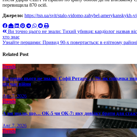
перевищила 870 осіб.
Джерело:
https://tsn.ua/svit/stalo-vidomo-zahybel-amerykanskykh-
Навигация
Ви точно цього не знали: Тихий убивця: кардіолог назвав ві
хто знає
по
Узнайте першими: Привид 90-х повертається: в елітному район
записям
Related Post
Trends
Ви точно цього не знали: Софії Ротару — 79: як співачка змі
під час війни
Авг 7, 2026
Trends
А ви знали, що… ОК-5 чи ОК-7: яку довідку брати для стаж
Авг 7, 2026
Trends