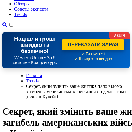
Обзоры
Советы эксперта
Trends
АКЦІЯ
Надішли гроші
швидко та
ПЕРЕКАЗАТИ ЗАРАЗ
безпечно!
✓ Без комісії
Western Union • За 5
✓ Швидко та вигідно
хвилин • Кращий курс
Главная
Trends
Секрет, який змінить ваше життя: Стало відомо
загибель американських військових під час атаки
дрона в Кувейті
Секрет, який змінить ваше жи
загибель американських війсь