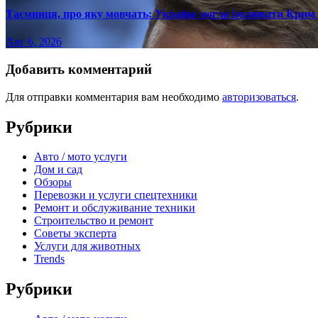
Таємниця, про яку мовчать: Україна могла ізолювати Крим 
Авг 6, 2026
Добавить комментарий
Для отправки комментария вам необходимо
авторизоваться
.
Рубрики
Авто / мото услуги
Дом и сад
Обзоры
Перевозки и услуги спецтехники
Ремонт и обслуживание техники
Строительство и ремонт
Советы эксперта
Услуги для животных
Trends
Рубрики