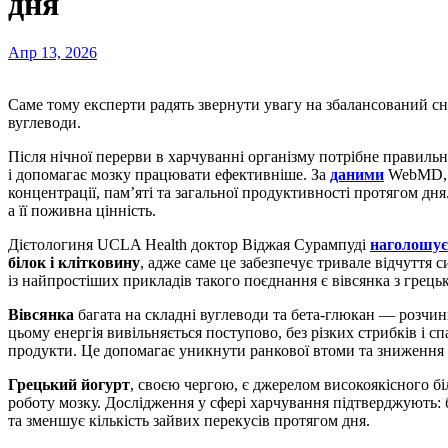
дня
Апр 13, 2026
Саме тому експерти радять звернути увагу на збалансований сніданок, який поєднує білки, клітковину та корисні
вуглеводи.
Після нічної перерви в харчуванні організму потрібне правиль
і допомагає мозку працювати ефективніше. За
даними
WebMD, с
концентрації, пам’яті та загальної продуктивності протягом дн
а її поживна цінність.
Дієтологиня UCLA Health доктор Віджая Сурампуді
наголошує
білок і клітковину
, адже саме це забезпечує тривале відчуття с
із найпростіших прикладів такого поєднання є вівсянка з грец
Вівсянка
багата на складні вуглеводи та бета-глюкан — розчин
цьому енергія вивільняється поступово, без різких стрибків і с
продукти. Це допомагає уникнути ранкової втоми та зниження п
Грецький йогурт
, своєю чергою, є джерелом високоякісного бі
роботу мозку. Дослідження у сфері харчування підтверджують: 
та зменшує кількість зайвих перекусів протягом дня.