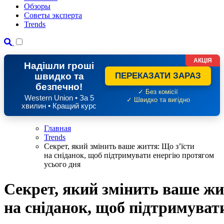
Обзоры
Советы эксперта
Trends
АКЦІЯ
Надішли гроші
швидко та
ПЕРЕКАЗАТИ ЗАРАЗ
безпечно!
✓ Без комісії
Western Union • За 5
✓ Швидко та вигідно
хвилин • Кращий курс
Главная
Trends
Секрет, який змінить ваше життя: Що з’їсти
на сніданок, щоб підтримувати енергію протягом
усього дня
Секрет, який змінить ваше жи
на сніданок, щоб підтримуват