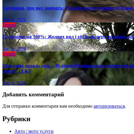
Таємниця, про яку мовчать: Україна могла ізолювати Крим 
Авг 6, 2026
Trends
Це працює на 100%: Жодних вил і хімії: експерт розповів, я
Авг 6, 2026
Trends
Шокуюча правда про… 46-річна Вітвіцька на останніх місяця
живіт" і ЕКЗ
Авг 6, 2026
Добавить комментарий
Для отправки комментария вам необходимо
авторизоваться
.
Рубрики
Авто / мото услуги