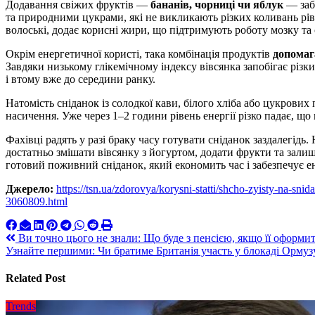
Додавання свіжих фруктів —
бананів, чорниці чи яблук
— заб
та природними цукрами, які не викликають різких коливань рів
волоські, додає корисні жири, що підтримують роботу мозку та
Окрім енергетичної користі, така комбінація продуктів
допомаг
Завдяки низькому глікемічному індексу вівсянка запобігає різк
і втому вже до середини ранку.
Натомість сніданок із солодкої кави, білого хліба або цукрови
насичення. Уже через 1–2 години рівень енергії різко падає, що
Фахівці радять у разі браку часу готувати сніданок заздалегідь
достатньо змішати вівсянку з йогуртом, додати фрукти та зали
готовий поживний сніданок, який економить час і забезпечує ен
Джерело:
https://tsn.ua/zdorovya/korysni-statti/shcho-zyisty-na-s
3060809.html
Навигация
Ви точно цього не знали: Що буде з пенсією, якщо її оформи
Узнайте першими: Чи братиме Британія участь у блокаді Ормузу
по
записям
Related Post
Trends