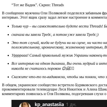
“Тот же Вадик”. Скрин: Threads
В сообщении мужчина Оли Поляковой поделился забавным фраг
интервью. Этот ящик сразу задал легкое настроение в коммента
Только чур – вы самостоятельно будете вести Threads! Б
сначала вы завели Тредс, а потом уже завели Тредс;)
Это тот случай, когда не будучи ни на сцене, ни часто на телеэкранах, благодаря лишь одному
положительному, ироническому, жизненному интервью, Ва
Уррррааа! Самый прикольный мужик Украины наконец-то
Все интервью на одном дыхании, Вы очень мудрый и интересный человек, а прямолинейность без фальши
никогда не считалось пороком 😉🤗❤️‍🔥
Скажите что-то по-вадиковски, чтобы мы поняли, что 
В общем, украинское сообщество встретило Буряковского доста
прокомментировали телеведущие Леся Никитюк и Алина Шаман
комментариях появилась и Оля Полякова, подогревшая слухи о 