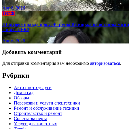
Авг 6, 2026
Trends
Шокуюча правда про… 46-річна Вітвіцька на останніх місяця
живіт" і ЕКЗ
Авг 6, 2026
Добавить комментарий
Для отправки комментария вам необходимо
авторизоваться
.
Рубрики
Авто / мото услуги
Дом и сад
Обзоры
Перевозки и услуги спецтехники
Ремонт и обслуживание техники
Строительство и ремонт
Советы эксперта
Услуги для животных
Trends