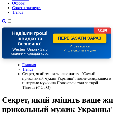
Обзоры
Советы эксперта
Trends
АКЦІЯ
Надішли гроші
швидко та
ПЕРЕКАЗАТИ ЗАРАЗ
безпечно!
✓ Без комісії
Western Union • За 5
✓ Швидко та вигідно
хвилин • Кращий курс
Главная
Trends
Секрет, який змінить ваше життя: "Самый
прикольный мужик Украины": после скандального
интервью мужчина Поляковой стал звездой
Threads (ФОТО)
Секрет, який змінить ваше ж
прикольный мужик Украины":