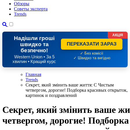
Обзоры
Советы эксперта
Trends
АКЦІЯ
Надішли гроші
швидко та
ПЕРЕКАЗАТИ ЗАРАЗ
безпечно!
✓ Без комісії
Western Union • За 5
✓ Швидко та вигідно
хвилин • Кращий курс
Главная
Trends
Секрет, який змінить ваше життя: С Чистым
четвергом, дорогие! Подборка красивых открыток,
картинок и поздравлений
Секрет, який змінить ваше ж
четвергом, дорогие! Подборк