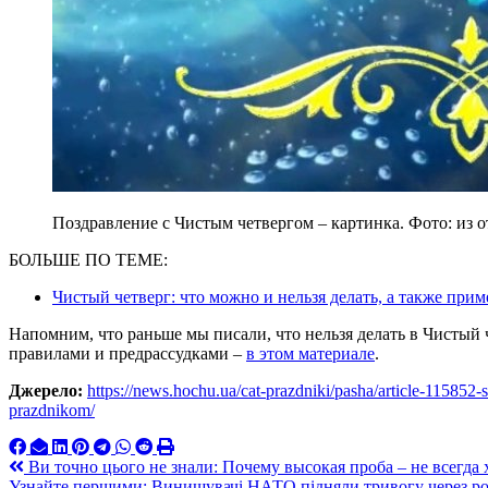
Поздравление с Чистым четвергом – картинка. Фото: из 
БОЛЬШЕ ПО ТЕМЕ:
Чистый четверг: что можно и нельзя делать, а также при
Напомним, что раньше мы писали, что нельзя делать в Чистый 
правилами и предрассудками –
в этом материале
.
Джерело:
https://news.hochu.ua/cat-prazdniki/pasha/article-115852-s
prazdnikom/
Навигация
Ви точно цього не знали: Почему высокая проба – не всегда
Узнайте першими: Винищувачі НАТО підняли тривогу через ро